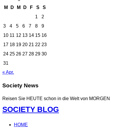
M
D
M
D
F
S
S
1
2
3
4
5
6
7
8
9
10
11
12
13
14
15
16
17
18
19
20
21
22
23
24
25
26
27
28
29
30
31
« Apr.
Society News
Reisen Sie HEUTE schon in die Welt von MORGEN
Zum
SOCIETY BLOG
Inhalt
springen
HOME