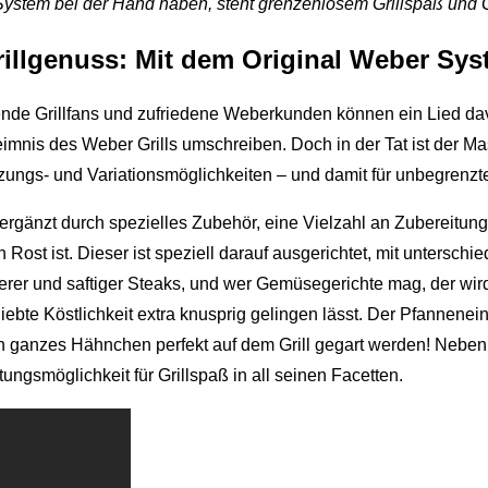
ge System bei der Hand haben, steht grenzenlosem Grillspaß un
rillgenuss: Mit dem Original Weber Syst
sende Grillfans und zufriedene Weberkunden können ein Lied d
is des Weber Grills umschreiben. Doch in der Tat ist der Maste
ngs- und Variationsmöglichkeiten – und damit für unbegrenzte G
rgänzt durch spezielles Zubehör, eine Vielzahl an Zubereitungs
ost ist. Dieser ist speziell darauf ausgerichtet, mit unterschi
kerer und saftiger Steaks, und wer Gemüsegerichte mag, der wir
iebte Köstlichkeit extra knusprig gelingen lässt. Der Pfanneneins
ein ganzes Hähnchen perfekt auf dem Grill gegart werden! Nebe
ungsmöglichkeit für Grillspaß in all seinen Facetten.