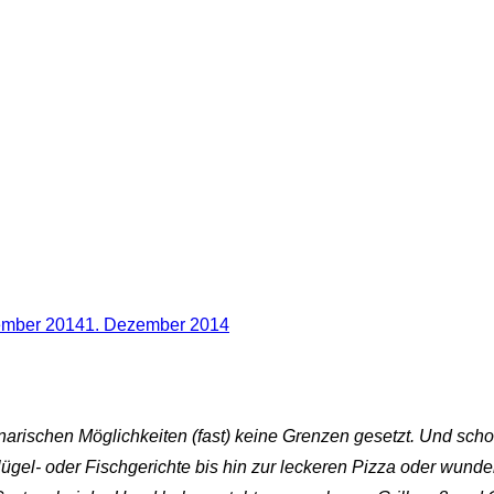
licht
ember 2014
1. Dezember 2014
inarischen Möglichkeiten (fast) keine Grenzen gesetzt. Und sch
lügel- oder Fischgerichte bis hin zur leckeren Pizza oder wund