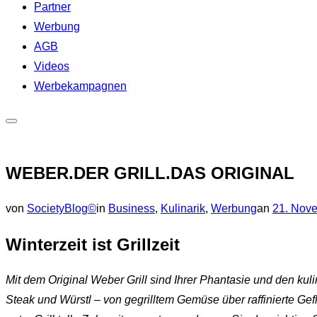
Partner
Werbung
AGB
Videos
Werbekampagnen
Seitenleiste
&
WEBER.DER GRILL.DAS ORIGINAL
Navigation
umschalten
Veröffent
von
SocietyBlog©
in
Business
,
Kulinarik
,
Werbung
an
21. Nov
am
Winterzeit ist Grillzeit
Mit dem Original Weber Grill sind Ihrer Phantasie und den kul
Steak und Würstl
–
von gegrilltem Gemüse über raffinierte Gef