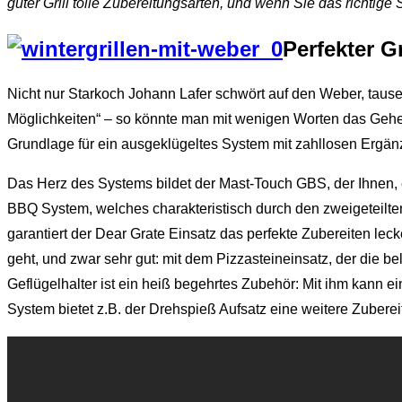
guter Grill tolle Zubereitungsarten, und wenn Sie das richti
Perfekter G
Nicht nur Starkoch Johann Lafer schwört auf den Weber, tau
Möglichkeiten“ – so könnte man mit wenigen Worten das Geheimn
Grundlage für ein ausgeklügeltes System mit zahllosen Ergänzu
Das Herz des Systems bildet der Mast-Touch GBS, der Ihnen, e
BBQ System, welches charakteristisch durch den zweigeteilten R
garantiert der Dear Grate Einsatz das perfekte Zubereiten lec
geht, und zwar sehr gut: mit dem Pizzasteineinsatz, der die bel
Geflügelhalter ist ein heiß begehrtes Zubehör: Mit ihm kann 
System bietet z.B. der Drehspieß Aufsatz eine weitere Zubereit