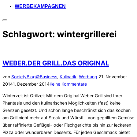
WERBEKAMPAGNEN
Seitenleiste
&
Schlagwort:
wintergrillerei
Navigation
umschalten
WEBER.DER GRILL.DAS ORIGINAL
Veröffentlicht
von
SocietyBlog©
Business
,
Kulinarik
,
Werbung
21. November
am
2014
1. Dezember 2014
Keine Kommentare
Winterzeit ist Grillzeit Mit dem Original Weber Grill sind Ihrer
Phantasie und den kulinarischen Möglichkeiten (fast) keine
Grenzen gesetzt. Und schon lange beschränkt sich das Kochen
am Grill nicht mehr auf Steak und Würstl – von gegrilltem Gemüse
über raffinierte Geflügel- oder Fischgerichte bis hin zur leckeren
Pizza oder wunderbaren Desserts. Für jeden Geschmack bietet