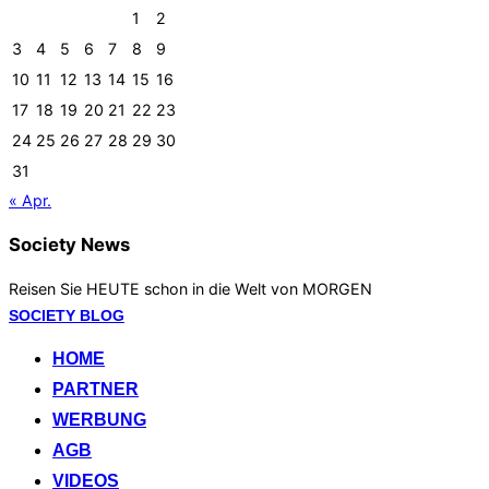
1
2
3
4
5
6
7
8
9
10
11
12
13
14
15
16
17
18
19
20
21
22
23
24
25
26
27
28
29
30
31
« Apr.
Society News
Reisen Sie HEUTE schon in die Welt von MORGEN
Zum
SOCIETY BLOG
Inhalt
HOME
springen
PARTNER
WERBUNG
AGB
VIDEOS