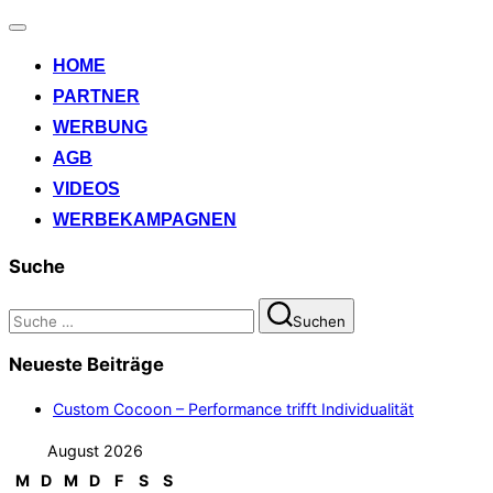
Navigation
umschalten
HOME
PARTNER
WERBUNG
AGB
VIDEOS
WERBEKAMPAGNEN
Suche
Suchen
Suchen
nach:
Neueste Beiträge
Custom Cocoon – Performance trifft Individualität
August 2026
M
D
M
D
F
S
S