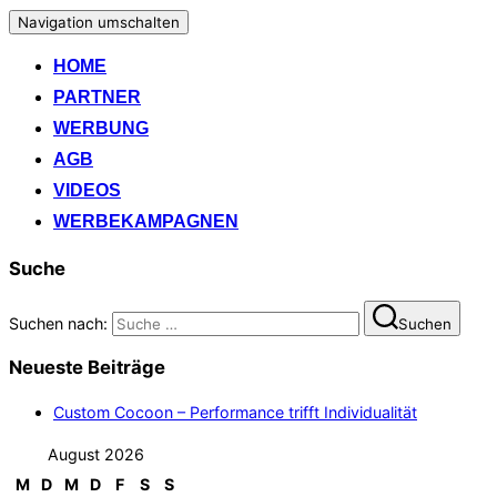
Navigation umschalten
HOME
PARTNER
WERBUNG
AGB
VIDEOS
WERBEKAMPAGNEN
Suche
Suchen nach:
Suchen
Neueste Beiträge
Custom Cocoon – Performance trifft Individualität
August 2026
M
D
M
D
F
S
S