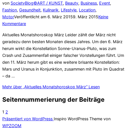
von
SocietyBlog©
ART / KUNST
,
Beauty
,
Business
,
Event
,
Fashion
,
Gesundheit
,
Kulinarik
,
Lifestyle
,
Location
,
Motor
Veröffentlicht am
6. März 2015
9. März 2015
Keine
Kommentare
Aktuelles Monatshoroskop März Leider zählt der März nicht
geradezu denn besten Monaten dieses Jahres. Um den 6. März
herum wirkt die Konstellation Sonne-Uranus-Pluto, was zum
Crash und Zusammenfall einiger falscher Vorstellungen führt. Um
den 11. März herum gibt es eine weitere brisante Konstellation:
Mars und Uranus in Konjunktion, zusammen mit Pluto im Quadrat
– da …
Mehr
über „Aktuelles Monatshoroskop März“
Lesen
Seitennummerierung der Beiträge
1
2
Präsentiert von WordPress
Inspiro WordPress Theme von
WPZOOM