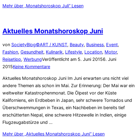
Mehr
über „Monatshoroskop Juli“
Lesen
Aktuelles Monatshoroskop Juni
von
SocietyBlog©
ART / KUNST
,
Beauty
,
Business
,
Event
,
Fashion
,
Gesundheit
,
Kulinarik
,
Lifestyle
,
Location
,
Motor
,
Reisetipp
,
Werbung
Veröffentlicht am
5. Juni 2015
6. Juni
2015
Keine Kommentare
Aktuelles Monatshoroskop Juni Im Juni erwarten uns nicht viel
andere Themen als schon im Mai. Zur Erinnerung: Der Mai war ein
weltweiter Katastrophenmonat. Die Ölpest vor der Küste
Kaliforniens, ein Erdbeben in Japan, sehr schwere Tornados und
Überschwemmungen in Texas, ein Nachbeben im bereits tief
erschütterten Nepal, eine schwere Hitzewelle in Indien, einige
Flugzeugabstürze und …
Mehr
über „Aktuelles Monatshoroskop Juni“
Lesen