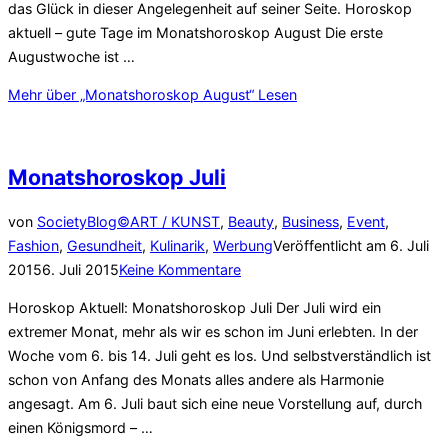
das Glück in dieser Angelegenheit auf seiner Seite. Horoskop
aktuell – gute Tage im Monatshoroskop August Die erste
Augustwoche ist …
Mehr
über „Monatshoroskop August“
Lesen
Monatshoroskop Juli
von
SocietyBlog©
ART / KUNST
,
Beauty
,
Business
,
Event
,
Fashion
,
Gesundheit
,
Kulinarik
,
Werbung
Veröffentlicht am
6. Juli
2015
6. Juli 2015
Keine Kommentare
Horoskop Aktuell: Monatshoroskop Juli Der Juli wird ein
extremer Monat, mehr als wir es schon im Juni erlebten. In der
Woche vom 6. bis 14. Juli geht es los. Und selbstverständlich ist
schon von Anfang des Monats alles andere als Harmonie
angesagt. Am 6. Juli baut sich eine neue Vorstellung auf, durch
einen Königsmord – …