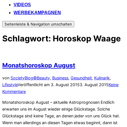
VIDEOS
WERBEKAMPAGNEN
Seitenleiste & Navigation umschalten
Schlagwort:
Horoskop Waage
Monatshoroskop August
von
SocietyBlog©
Beauty
,
Business
,
Gesundheit
,
Kulinarik
,
Lifestyle
Veröffentlicht am
3. August 2015
3. August 2015
Keine
Kommentare
Monatshoroskop August – aktuelle Astroprognosen Endlich
erwarten uns im August wieder einige Glückstage. Solche
Glückstage sind keine Tage, an denen jeder von uns Glück hat.
Wenn man allerdings an diesen Tagen etwas beginnt, dann ist