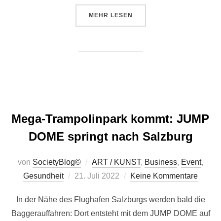
ÜBER „VEGETARISCHER GENUSS 
MEHR
LESEN
Mega-Trampolinpark kommt: JUMP
DOME springt nach Salzburg
von
SocietyBlog©
ART / KUNST
,
Business
,
Event
,
Veröffentlicht
Gesundheit
21. Juli 2022
Keine Kommentare
am
In der Nähe des Flughafen Salzburgs werden bald die
Baggerauffahren: Dort entsteht mit dem JUMP DOME auf