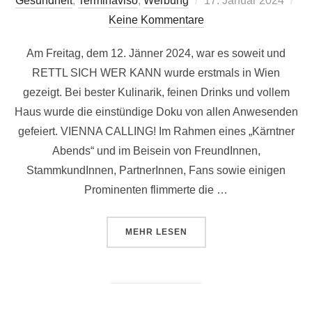
Gesundheit
,
Terminaviso
,
Werbung
17. Januar 2024
am
Keine Kommentare
Am Freitag, dem 12. Jänner 2024, war es soweit und
RETTL SICH WER KANN wurde erstmals in Wien
gezeigt. Bei bester Kulinarik, feinen Drinks und vollem
Haus wurde die einstündige Doku von allen Anwesenden
gefeiert. VIENNA CALLING! Im Rahmen eines „Kärntner
Abends“ und im Beisein von FreundInnen,
StammkundInnen, PartnerInnen, Fans sowie einigen
Prominenten flimmerte die …
ÜBER „FULMINANTE WIENPREMIE
MEHR
LESEN