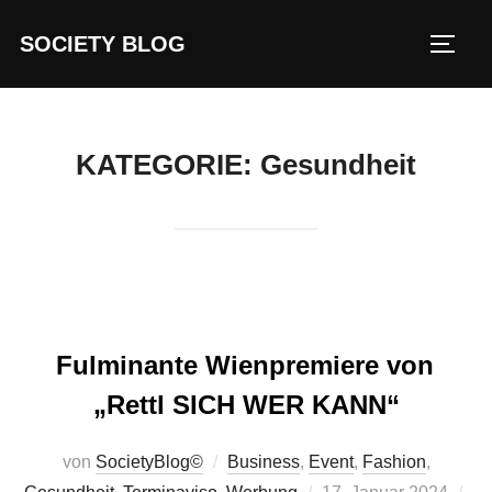
Zum
SOCIETY BLOG
Inhalt
SEIT
springen
KATEGORIE:
Gesundheit
Fulminante Wienpremiere von
„Rettl SICH WER KANN“
von
SocietyBlog©
Business
,
Event
,
Fashion
,
Veröffentlicht