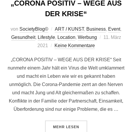
„CORONA POSITIV – WEGE AUS
DER KRISE“
von
SocietyBlog©
ART / KUNST
,
Business
,
Event
,
Veröffentlicht
Gesundheit
,
Lifestyle
,
Location
,
Werbung
11. März
am
2021
Keine Kommentare
„CORONA POSITIV – WEGE AUS DER KRISE“ Seit
nunmehr einem Jahr hält ein Virus die Welt umklammert
und macht ein Leben wie wir es gekannt haben
unmöglich. Die Corona-Pandemie zerrt an den Nerven
und macht Jung und Alt gleichermaßen zu schaffen.
Konflikte in der Familie oder Partnerschaft, Einsamkeit,
Überforderung sind nur einige Probleme, die es …
ÜBER „ALMHÜTTENDORF SEINERZ
MEHR
LESEN