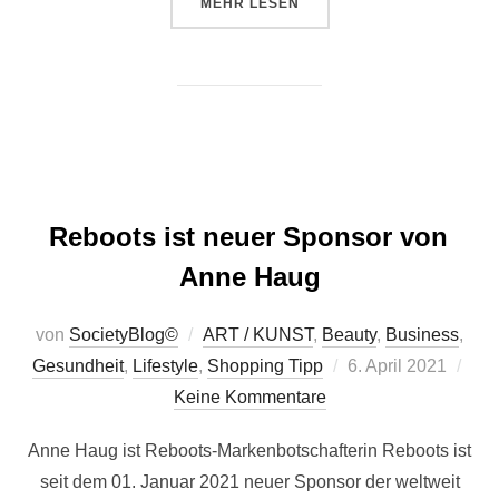
ÜBER „MIT SMARTER SPEZIALISI
MEHR
LESEN
Reboots ist neuer Sponsor von
Anne Haug
von
SocietyBlog©
ART / KUNST
,
Beauty
,
Business
,
Veröffentlicht
Gesundheit
,
Lifestyle
,
Shopping Tipp
6. April 2021
am
Keine Kommentare
Anne Haug ist Reboots-Markenbotschafterin Reboots ist
seit dem 01. Januar 2021 neuer Sponsor der weltweit