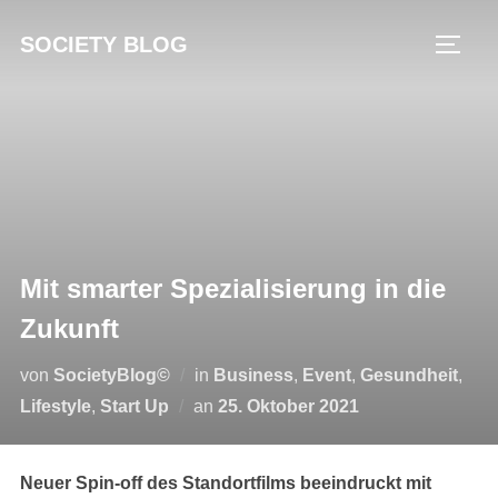
Zum
SOCIETY BLOG
Inhalt
SEIT
springen
Mit smarter Spezialisierung in die
Zukunft
von
SocietyBlog©
in
Business
,
Event
,
Gesundheit
,
Veröffentlicht
Lifestyle
,
Start Up
an
25. Oktober 2021
am
Neuer Spin-off des Standortfilms beeindruckt mit