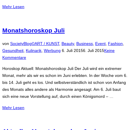
über
Mehr
Lesen
„Monatshoroskop
August“
Monatshoroskop Juli
von
SocietyBlog©
ART / KUNST
,
Beauty
,
Business
,
Event
,
Fashion
,
Veröffentlicht
Gesundheit
,
Kulinarik
,
Werbung
6. Juli 2015
6. Juli 2015
Keine
am
Kommentare
Horoskop Aktuell: Monatshoroskop Juli Der Juli wird ein extremer
Monat, mehr als wir es schon im Juni erlebten. In der Woche vom 6.
bis 14. Juli geht es los. Und selbstverständlich ist schon von Anfang
des Monats alles andere als Harmonie angesagt. Am 6. Juli baut
sich eine neue Vorstellung auf, durch einen Königsmord – …
über
Mehr
Lesen
„Monatshoroskop
Juli“