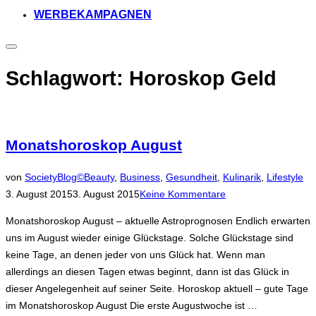
WERBEKAMPAGNEN
Seitenleiste
&
Navigation
Schlagwort:
Horoskop Geld
umschalten
Monatshoroskop August
Ver
von
SocietyBlog©
Beauty
,
Business
,
Gesundheit
,
Kulinarik
,
Lifestyle
a
3. August 2015
3. August 2015
Keine Kommentare
Monatshoroskop August – aktuelle Astroprognosen Endlich erwarten
uns im August wieder einige Glückstage. Solche Glückstage sind
keine Tage, an denen jeder von uns Glück hat. Wenn man
allerdings an diesen Tagen etwas beginnt, dann ist das Glück in
dieser Angelegenheit auf seiner Seite. Horoskop aktuell – gute Tage
im Monatshoroskop August Die erste Augustwoche ist …