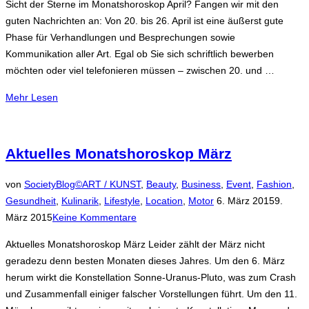
Sicht der Sterne im Monatshoroskop April? Fangen wir mit den
guten Nachrichten an: Von 20. bis 26. April ist eine äußerst gute
Phase für Verhandlungen und Besprechungen sowie
Kommunikation aller Art. Egal ob Sie sich schriftlich bewerben
möchten oder viel telefonieren müssen – zwischen 20. und …
über
Mehr
Lesen
„Horoskop
aktuell
–
Aktuelles Monatshoroskop März
Monatshoroskop
April“
von
SocietyBlog©
ART / KUNST
,
Beauty
,
Business
,
Event
,
Fashion
,
Veröffentlicht
Gesundheit
,
Kulinarik
,
Lifestyle
,
Location
,
Motor
6. März 2015
9.
am
März 2015
Keine Kommentare
Aktuelles Monatshoroskop März Leider zählt der März nicht
geradezu denn besten Monaten dieses Jahres. Um den 6. März
herum wirkt die Konstellation Sonne-Uranus-Pluto, was zum Crash
und Zusammenfall einiger falscher Vorstellungen führt. Um den 11.