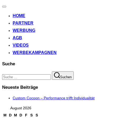
Navigation
umschalten
HOME
PARTNER
WERBUNG
AGB
VIDEOS
WERBEKAMPAGNEN
Suche
Suchen
Suchen
nach:
Neueste Beiträge
Custom Cocoon – Performance trifft Individualität
August 2026
M
D
M
D
F
S
S