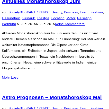
Aktuelles Monatshoroskop Juni
von
SocietyBlog©
ART / KUNST
,
Beauty
,
Business
,
Event
,
Fashion
,
Gesundheit
,
Kulinarik
,
Lifestyle
,
Location
,
Motor
,
Reisetipp
,
Veröffentlicht
Werbung
5. Juni 2015
6. Juni 2015
Keine Kommentare
am
Aktuelles Monatshoroskop Juni Im Juni erwarten uns nicht viel
andere Themen als schon im Mai. Zur Erinnerung: Der Mai war ein
weltweiter Katastrophenmonat. Die Ölpest vor der Küste
Kaliforniens, ein Erdbeben in Japan, sehr schwere Tornados und
Überschwemmungen in Texas, ein Nachbeben im bereits tief
erschütterten Nepal, eine schwere Hitzewelle in Indien, einige
Flugzeugabstürze und …
über
Mehr
Lesen
„Aktuelles
Monatshoroskop
Juni“
Astro Prognosen – Monatshoroskop Mai
von
SocietyBlog©
ART / KUNST
,
Beauty
,
Business
,
Event
,
Fashion
,