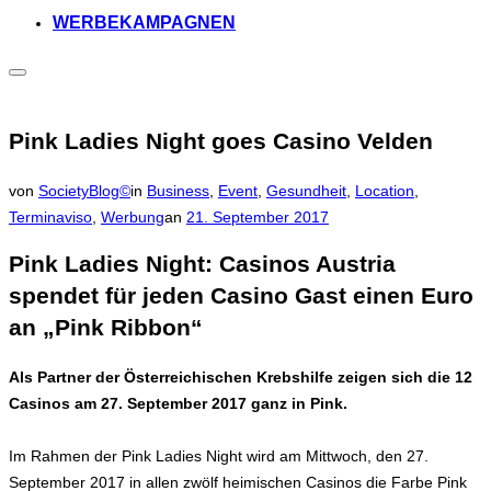
WERBEKAMPAGNEN
Seitenleiste
&
Navigation
umschalten
Pink Ladies Night goes Casino Velden
von
SocietyBlog©
in
Business
,
Event
,
Gesundheit
,
Location
,
Veröffentlicht
Terminaviso
,
Werbung
an
21. September 2017
am
Pink Ladies Night: Casinos Austria
spendet für jeden Casino Gast einen Euro
an „Pink Ribbon“
Als Partner der Österreichischen Krebshilfe zeigen sich die 12
Casinos am 27. September 2017 ganz in Pink.
Im Rahmen der Pink Ladies Night wird am Mittwoch, den 27.
September 2017 in allen zwölf heimischen Casinos die Farbe Pink