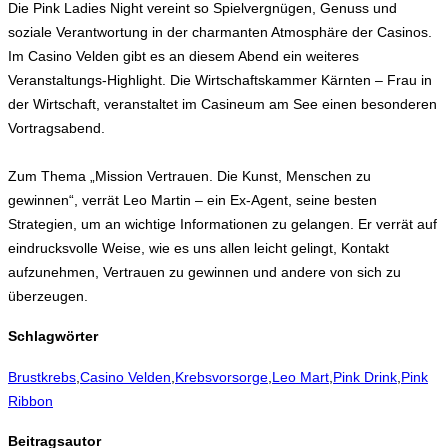
Die Pink Ladies Night vereint so Spielvergnügen, Genuss und
soziale Verantwortung in der charmanten Atmosphäre der Casinos.
Im Casino Velden gibt es an diesem Abend ein weiteres
Veranstaltungs-Highlight. Die Wirtschaftskammer Kärnten – Frau in
der Wirtschaft, veranstaltet im Casineum am See einen besonderen
Vortragsabend.
Zum Thema „Mission Vertrauen. Die Kunst, Menschen zu
gewinnen“, verrät Leo Martin – ein Ex-Agent, seine besten
Strategien, um an wichtige Informationen zu gelangen. Er verrät auf
eindrucksvolle Weise, wie es uns allen leicht gelingt, Kontakt
aufzunehmen, Vertrauen zu gewinnen und andere von sich zu
überzeugen.
Schlagwörter
Brustkrebs
,
Casino Velden
,
Krebsvorsorge
,
Leo Mart
,
Pink Drink
,
Pink
Ribbon
Beitragsautor