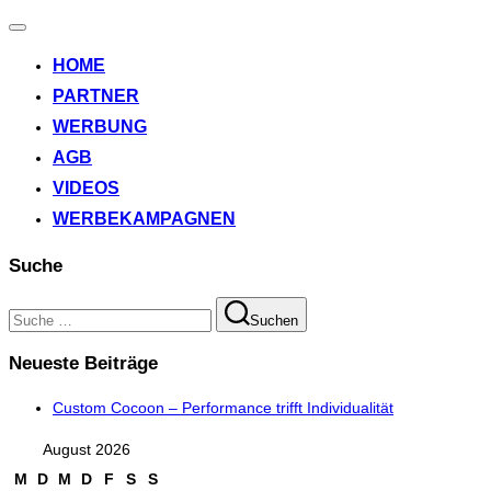
Navigation
umschalten
HOME
PARTNER
WERBUNG
AGB
VIDEOS
WERBEKAMPAGNEN
Suche
Suchen
Suchen
nach:
Neueste Beiträge
Custom Cocoon – Performance trifft Individualität
August 2026
M
D
M
D
F
S
S