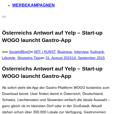
WERBEKAMPAGNEN
Seitenleiste
&
Navigation
umschalten
Österreichs Antwort auf Yelp – Start-up
WOGO launcht Gastro-App
von
SocietyBlog©
in
ART / KUNST
,
Business
,
Interview
,
Kulinarik
,
Veröffentlicht
Lifestyle
,
Shopping Tipp
an
31. August 2015
14. September 2015
am
Österreichs Antwort auf Yelp – Start-up
WOGO launcht Gastro-App
Ab sofort steht die App der Gastro-Plattform WOGO kostenlos zum
Download bereit. User finden damit in Österreich, Deutschland,
Schweiz, Liechtenstein und Slowenien einfach die ideale Auswahl –
ganz gleich ob im kleinsten Dorf oder in der Großstadt. Aktuell
stehen schon über 300.000 Lokale zur Verfügung. Gastronomen