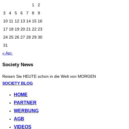
1
2
3
4
5
6
7
8
9
10
11
12
13
14
15
16
17
18
19
20
21
22
23
24
25
26
27
28
29
30
31
« Apr.
Society News
Reisen Sie HEUTE schon in die Welt von MORGEN
Zum
SOCIETY BLOG
Inhalt
HOME
springen
PARTNER
WERBUNG
AGB
VIDEOS