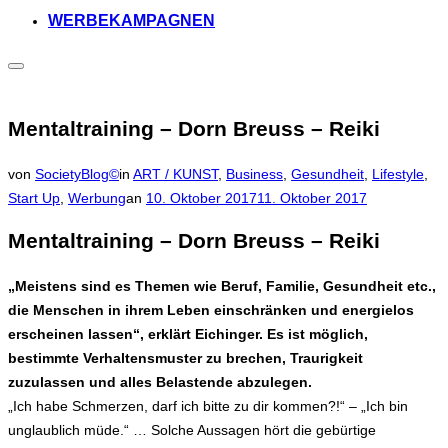
WERBEKAMPAGNEN
Seitenleiste
&
Navigation
umschalten
Mentaltraining – Dorn Breuss – Reiki
von
SocietyBlog©
in
ART / KUNST
,
Business
,
Gesundheit
,
Lifestyle
,
Veröffentlicht
Start Up
,
Werbung
an
10. Oktober 2017
11. Oktober 2017
am
Mentaltraining – Dorn Breuss – Reiki
„Meistens sind es Themen wie Beruf, Familie, Gesundheit etc.,
die Menschen in ihrem Leben einschränken und energielos
erscheinen lassen“, erklärt Eichinger. Es ist möglich,
bestimmte Verhaltensmuster zu brechen, Traurigkeit
zuzulassen und alles Belastende abzulegen.
„Ich habe Schmerzen, darf ich bitte zu dir kommen?!“ – „Ich bin
unglaublich müde.“ … Solche Aussagen hört die gebürtige