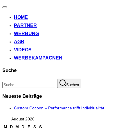
Navigation
umschalten
HOME
PARTNER
WERBUNG
AGB
VIDEOS
WERBEKAMPAGNEN
Suche
Suchen
Suchen
nach:
Neueste Beiträge
Custom Cocoon – Performance trifft Individualität
August 2026
M
D
M
D
F
S
S