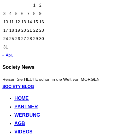
1
2
3
4
5
6
7
8
9
10
11
12
13
14
15
16
17
18
19
20
21
22
23
24
25
26
27
28
29
30
31
« Apr.
Society News
Reisen Sie HEUTE schon in die Welt von MORGEN
Zum
SOCIETY BLOG
Inhalt
HOME
springen
PARTNER
WERBUNG
AGB
VIDEOS