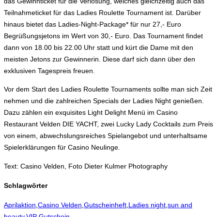
das Gewinnticket für die Verlosung, welches gleichzeitig auch das
Teilnahmeticket für das Ladies Roulette Tournament ist. Darüber
hinaus bietet das Ladies-Night-Package* für nur 27,- Euro
Begrüßungsjetons im Wert von 30,- Euro. Das Tournament findet
dann von 18.00 bis 22.00 Uhr statt und kürt die Dame mit den
meisten Jetons zur Gewinnerin. Diese darf sich dann über den
exklusiven Tagespreis freuen.
Vor dem Start des Ladies Roulette Tournaments sollte man sich Zeit
nehmen und die zahlreichen Specials der Ladies Night genießen.
Dazu zählen ein exquisites Light Delight Menü im Casino
Restaurant Velden DIE YACHT, zwei Lucky Lady Cocktails zum Preis
von einem, abwechslungsreiches Spielangebot und unterhaltsame
Spielerklärungen für Casino Neulinge.
Text: Casino Velden, Foto Dieter Kulmer Photography
Schlagwörter
Aprilaktion
,
Casino Velden
,
Gutscheinheft
,
Ladies night
,
sun and
beauty
,
VIP Gutschein