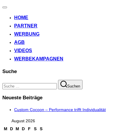
Navigation
umschalten
HOME
PARTNER
WERBUNG
AGB
VIDEOS
WERBEKAMPAGNEN
Suche
Suchen
Suchen
nach:
Neueste Beiträge
Custom Cocoon – Performance trifft Individualität
August 2026
M
D
M
D
F
S
S