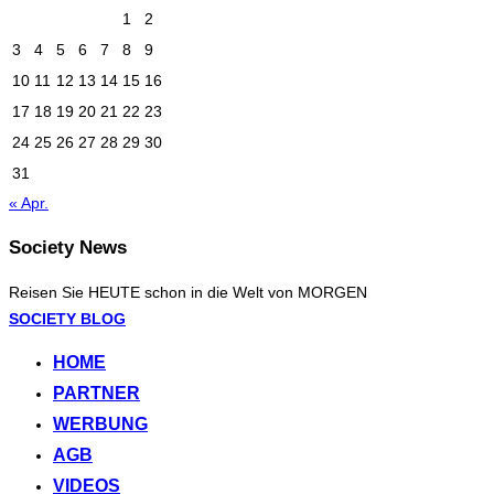
1
2
3
4
5
6
7
8
9
10
11
12
13
14
15
16
17
18
19
20
21
22
23
24
25
26
27
28
29
30
31
« Apr.
Society News
Reisen Sie HEUTE schon in die Welt von MORGEN
Zum
SOCIETY BLOG
Inhalt
HOME
springen
PARTNER
WERBUNG
AGB
VIDEOS