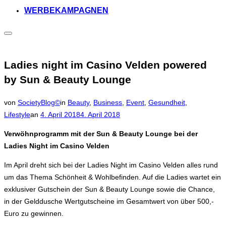
WERBEKAMPAGNEN
Seitenleiste
&
Navigation
umschalten
Ladies night im Casino Velden powered
by Sun & Beauty Lounge
von
SocietyBlog©
in
Beauty
,
Business
,
Event
,
Gesundheit
,
Veröffentlicht
Lifestyle
an
4. April 2018
4. April 2018
am
Verwöhnprogramm mit der Sun & Beauty Lounge bei der
Ladies Night im Casino Velden
Im April dreht sich bei der Ladies Night im Casino Velden alles rund
um das Thema Schönheit & Wohlbefinden. Auf die Ladies wartet ein
exklusiver Gutschein der Sun & Beauty Lounge sowie die Chance,
in der Gelddusche Wertgutscheine im Gesamtwert von über 500,-
Euro zu gewinnen.