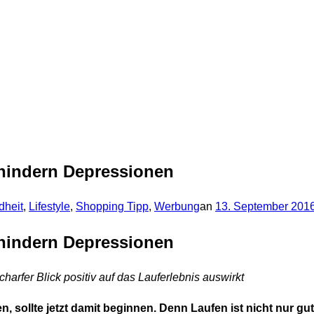
rhindern Depressionen
Veröffentlicht
dheit
,
Lifestyle
,
Shopping Tipp
,
Werbung
an
13. September 201
am
rhindern Depressionen
harfer Blick positiv auf das Lauferlebnis auswirkt
n, sollte jetzt damit beginnen. Denn Laufen ist nicht nur