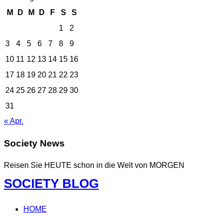
M
D
M
D
F
S
S
1
2
3
4
5
6
7
8
9
10
11
12
13
14
15
16
17
18
19
20
21
22
23
24
25
26
27
28
29
30
31
« Apr.
Society News
Reisen Sie HEUTE schon in die Welt von MORGEN
Zum
SOCIETY BLOG
Inhalt
springen
HOME