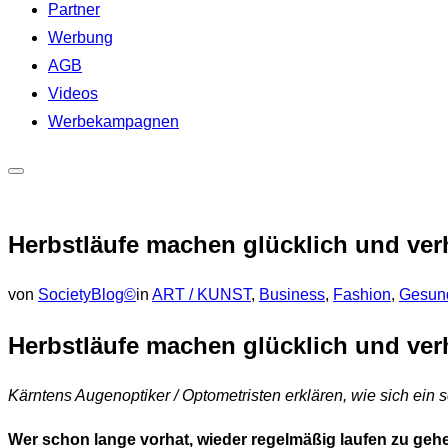
Partner
Werbung
AGB
Videos
Werbekampagnen
Seitenleiste
&
Herbstläufe machen glücklich und ve
Navigation
umschalten
von
SocietyBlog©
in
ART / KUNST
,
Business
,
Fashion
,
Gesun
Herbstläufe machen glücklich und ve
Kärntens Augenoptiker / Optometristen erklären, wie sich ein sc
Wer schon lange vorhat, wieder regelmäßig laufen zu gehe