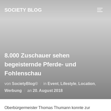
Zum
SOCIETY BLOG
Inhalt
SEIT
springen
8.000 Zuschauer sehen
begeisternde Pferde- und
Fohlenschau
von
SocietyBlog©
in
Event
,
Lifestyle
,
Location
,
Veröffentlicht
Werbung
an
20. August 2018
am
Oberbürgermeister Thomas Thumann konnte zur