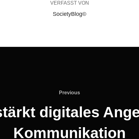
VERFASST VON
SocietyBlog©
Previous
Previous
tärkt digitales Ange
Kommunikation