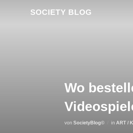
Zum
SOCIETY BLOG
Inhalt
springen
Wo bestell
Videospiel
von
SocietyBlog©
in
ART / 