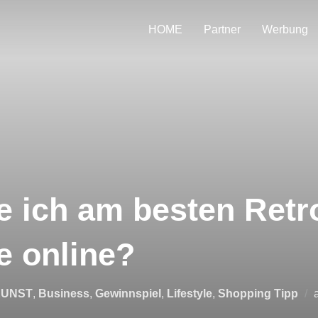
HOME
Partner
Werbung
e ich am besten Retr
e online?
KUNST
,
Business
,
Gewinnspiel
,
Lifestyle
,
Shopping Tipp