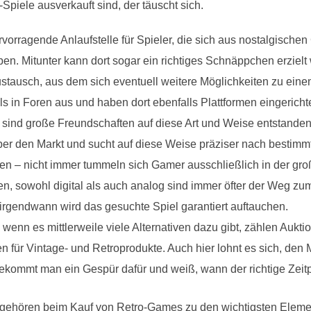
o-Spiele ausverkauft sind, der täuscht sich.
vorragende Anlaufstelle für Spieler, die sich aus nostalgische
n. Mitunter kann dort sogar ein richtiges Schnäppchen erziel
ustausch, aus dem sich eventuell weitere Möglichkeiten zu ei
s in Foren aus und haben dort ebenfalls Plattformen eingericht
 sind große Freundschaften auf diese Art und Weise entstanden.
er den Markt und sucht auf diese Weise präziser nach bestimm
n – nicht immer tummeln sich Gamer ausschließlich in der groß
n, sowohl digital als auch analog sind immer öfter der Weg zu
 irgendwann wird das gesuchte Spiel garantiert auftauchen.
wenn es mittlerweile viele Alternativen dazu gibt, zählen Aukti
n für Vintage- und Retroprodukte. Auch hier lohnt es sich, den 
ekommt man ein Gespür dafür und weiß, wann der richtige Zei
gehören beim Kauf von Retro-Games zu den wichtigsten Elemen