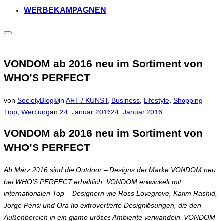
WERBEKAMPAGNEN
Seitenleiste
&
Navigation
umschalten
VONDOM ab 2016 neu im Sortiment von
WHO’S PERFECT
von
SocietyBlog©
in
ART / KUNST
,
Business
,
Lifestyle
,
Shopping
Veröffentlicht
Tipp
,
Werbung
an
24. Januar 2016
24. Januar 2016
am
VONDOM ab 2016 neu im Sortiment von
WHO’S PERFECT
Ab März 2016 sind die Outdoor – Designs der Marke VONDOM neu
bei WHO’S PERFECT erhältlich. VONDOM entwickelt mit
internationalen Top – Designern wie Ross Lovegrove, Karim Rashid,
Jorge Pensi und Ora Ito extrovertierte Designlösungen, die den
Außenbereich in ein glamo uröses Ambiente verwandeln. VONDOM