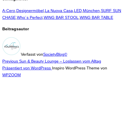
A-Cero
,
Designermöbel
,
La Nuova Casa
,
LED
,
München
,
SURF SUN
CHASE
,
Who´s Perfect
,
WING BAR STOOL
,
WING BAR TABLE
Beitragsautor
Verfasst von
SocietyBlog©
Beitragsnavigation
Previous
Previous
Sun & Beauty Lounge – Loslassen vom Alltag
Präsentiert von WordPress
Inspiro WordPress Theme von
WPZOOM