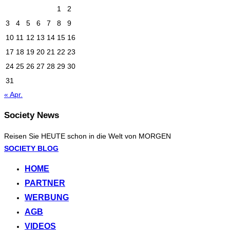
1
2
3
4
5
6
7
8
9
10
11
12
13
14
15
16
17
18
19
20
21
22
23
24
25
26
27
28
29
30
31
« Apr.
Society News
Reisen Sie HEUTE schon in die Welt von MORGEN
Zum
SOCIETY BLOG
Inhalt
HOME
springen
PARTNER
WERBUNG
AGB
VIDEOS