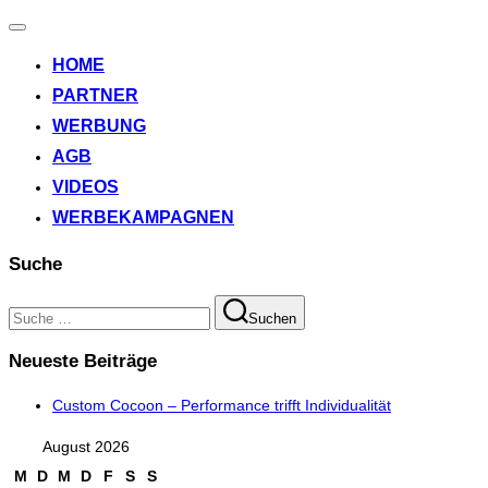
Navigation
umschalten
HOME
PARTNER
WERBUNG
AGB
VIDEOS
WERBEKAMPAGNEN
Suche
Suchen
Suchen
nach:
Neueste Beiträge
Custom Cocoon – Performance trifft Individualität
August 2026
M
D
M
D
F
S
S