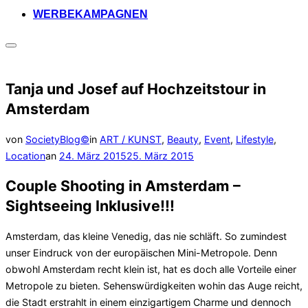
WERBEKAMPAGNEN
Seitenleiste
&
Navigation
umschalten
Tanja und Josef auf Hochzeitstour in
Amsterdam
von
SocietyBlog©
in
ART / KUNST
,
Beauty
,
Event
,
Lifestyle
,
Veröffentlicht
Location
an
24. März 2015
25. März 2015
am
Couple Shooting in Amsterdam –
Sightseeing Inklusive!!!
Amsterdam, das kleine Venedig, das nie schläft. So zumindest
unser Eindruck von der europäischen Mini-Metropole. Denn
obwohl Amsterdam recht klein ist, hat es doch alle Vorteile einer
Metropole zu bieten. Sehenswürdigkeiten wohin das Auge reicht,
die Stadt erstrahlt in einem einzigartigem Charme und dennoch