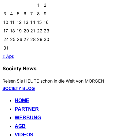
1
2
3
4
5
6
7
8
9
10
11
12
13
14
15
16
17
18
19
20
21
22
23
24
25
26
27
28
29
30
31
« Apr.
Society News
Reisen Sie HEUTE schon in die Welt von MORGEN
Zum
SOCIETY BLOG
Inhalt
HOME
springen
PARTNER
WERBUNG
AGB
VIDEOS