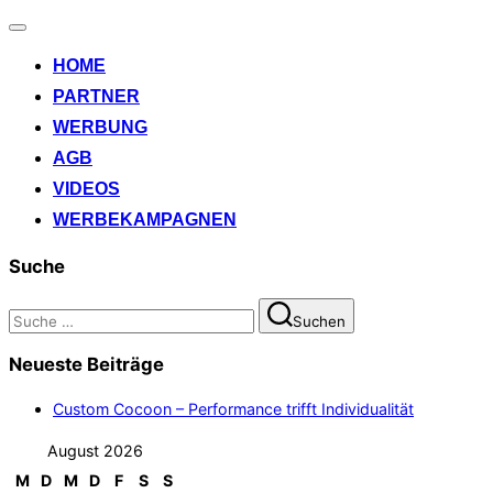
Navigation
umschalten
HOME
PARTNER
WERBUNG
AGB
VIDEOS
WERBEKAMPAGNEN
Suche
Suchen
Suchen
nach:
Neueste Beiträge
Custom Cocoon – Performance trifft Individualität
August 2026
M
D
M
D
F
S
S