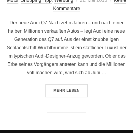
Motor
,
Shopping Tipp
,
Werbung
22. Mai 2015
Keine
am
Kommentare
Der neue Audi Q7 Nach zehn Jahren – und nach einer
halben Millionen verkauften Autos – legt Audi eine neue
Generation des Q7 auf. Aus der einst knubbeligen
Schlachtschiff-Wuchtbrumme ist ein stattlicher Luxusliner
im typischen Audi-Designer-Anzug geworden. Ob er das
Erbe seines Vorgängers antreten kann und die Millionen
voll machen wird, wird sich ab Juni …
ÜBER „SOCIETY TESTBERICHT – 
MEHR
LESEN