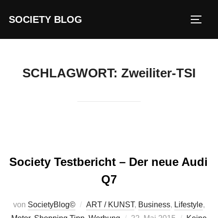
Zum
SOCIETY BLOG
Inhalt
SEIT
springen
SCHLAGWORT:
Zweiliter-TSI
Society Testbericht – Der neue Audi
Q7
von
SocietyBlog©
ART / KUNST
,
Business
,
Lifestyle
,
Veröffentlicht