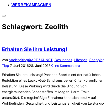
WERBEKAMPAGNEN
Seitenleiste
&
Schlagwort:
Zeolith
Navigation
umschalten
Erhalten Sie Ihre Leistung!
von
SocietyBlog©
ART / KUNST
,
Gesundheit
,
Lifestyle
,
Shopping
Veröffentlicht
Tipp
7. Juni 2016
28. Juni 2016
Keine Kommentare
am
Erhalten Sie Ihre Leistung! Panaceo Sport dient der natürlichen
Reduktion eines Leaky-Gut-Syndroms bei erhöhter körperlicher
Belastung. Diese Wirkung wird durch die Bindung von
energieraubenden Schadstoffen im Magen-Darm-Trakt
unterstützt. Die regelmäßige Einnahme kann sich positiv auf
Wohlbefinden, Gesundheit und Leistungsfähigkeit von Leistungs-