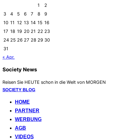
1
2
3
4
5
6
7
8
9
10
11
12
13
14
15
16
17
18
19
20
21
22
23
24
25
26
27
28
29
30
31
« Apr.
Society News
Reisen Sie HEUTE schon in die Welt von MORGEN
Zum
SOCIETY BLOG
Inhalt
HOME
springen
PARTNER
WERBUNG
AGB
VIDEOS