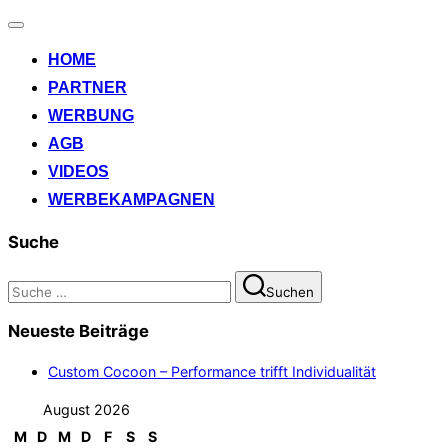
Navigation
umschalten
HOME
PARTNER
WERBUNG
AGB
VIDEOS
WERBEKAMPAGNEN
Suche
Suchen
Suchen
nach:
Neueste Beiträge
Custom Cocoon – Performance trifft Individualität
August 2026
M
D
M
D
F
S
S