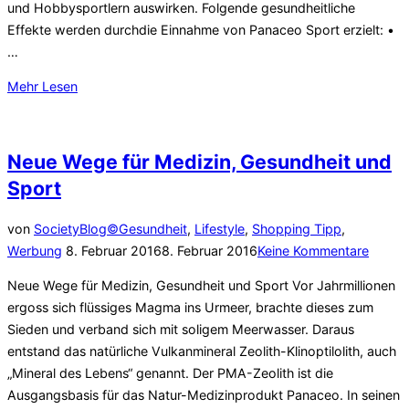
und Hobbysportlern auswirken. Folgende gesundheitliche
Effekte werden durchdie Einnahme von Panaceo Sport erzielt: •
…
über
Mehr
Lesen
„Erhalten
Sie
Ihre
Neue Wege für Medizin, Gesundheit und
Leistung!“
Sport
von
SocietyBlog©
Gesundheit
,
Lifestyle
,
Shopping Tipp
,
Veröffentlicht
Werbung
8. Februar 2016
8. Februar 2016
Keine Kommentare
am
Neue Wege für Medizin, Gesundheit und Sport Vor Jahrmillionen
ergoss sich flüssiges Magma ins Urmeer, brachte dieses zum
Sieden und verband sich mit soligem Meerwasser. Daraus
entstand das natürliche Vulkanmineral Zeolith-Klinoptilolith, auch
„Mineral des Lebens“ genannt. Der PMA-Zeolith ist die
Ausgangsbasis für das Natur-Medizinprodukt Panaceo. In seinen