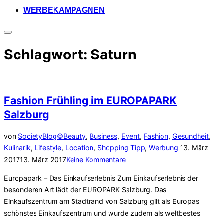
WERBEKAMPAGNEN
Seitenleiste
&
Schlagwort:
Saturn
Navigation
umschalten
Fashion Frühling im EUROPAPARK
Salzburg
von
SocietyBlog©
Beauty
,
Business
,
Event
,
Fashion
,
Gesundheit
,
Veröffentlich
Kulinarik
,
Lifestyle
,
Location
,
Shopping Tipp
,
Werbung
13. März
am
2017
13. März 2017
Keine Kommentare
Europapark – Das Einkaufserlebnis Zum Einkaufserlebnis der
besonderen Art lädt der EUROPARK Salzburg. Das
Einkaufszentrum am Stadtrand von Salzburg gilt als Europas
schönstes Einkaufszentrum und wurde zudem als weltbestes