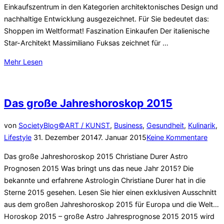
Einkaufszentrum in den Kategorien architektonisches Design und
nachhaltige Entwicklung ausgezeichnet. Für Sie bedeutet das:
Shoppen im Weltformat! Faszination Einkaufen Der italienische
Star-Architekt Massimiliano Fuksas zeichnet für …
über
Mehr
Lesen
„Fashion
Frühling
im
Das große Jahreshoroskop 2015
EUROPAPARK
Salzburg“
von
SocietyBlog©
ART / KUNST
,
Business
,
Gesundheit
,
Kulinarik
,
Veröffentlicht
Lifestyle
31. Dezember 2014
7. Januar 2015
Keine Kommentare
am
Das große Jahreshoroskop 2015 Christiane Durer Astro
Prognosen 2015 Was bringt uns das neue Jahr 2015? Die
bekannte und erfahrene Astrologin Christiane Durer hat in die
Sterne 2015 gesehen. Lesen Sie hier einen exklusiven Ausschnitt
aus dem großen Jahreshoroskop 2015 für Europa und die Welt…
Horoskop 2015 – große Astro Jahresprognose 2015 2015 wird