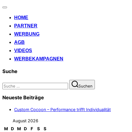
Navigation
umschalten
HOME
PARTNER
WERBUNG
AGB
VIDEOS
WERBEKAMPAGNEN
Suche
Suchen
Suchen
nach:
Neueste Beiträge
Custom Cocoon – Performance trifft Individualität
August 2026
M
D
M
D
F
S
S