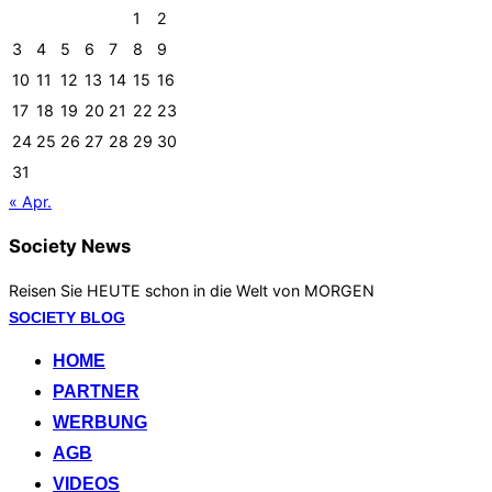
1
2
3
4
5
6
7
8
9
10
11
12
13
14
15
16
17
18
19
20
21
22
23
24
25
26
27
28
29
30
31
« Apr.
Society News
Reisen Sie HEUTE schon in die Welt von MORGEN
Zum
SOCIETY BLOG
Inhalt
HOME
springen
PARTNER
WERBUNG
AGB
VIDEOS