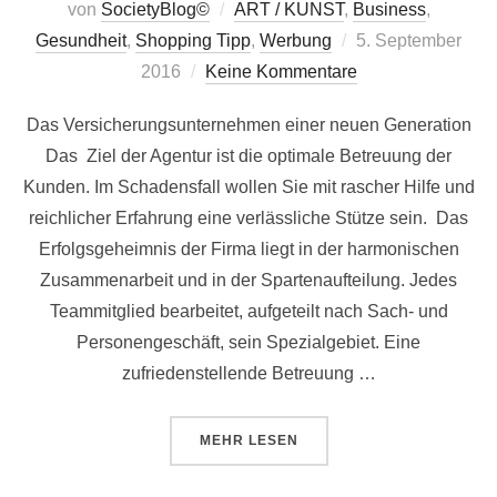
von
SocietyBlog©
ART / KUNST
,
Business
,
Veröffentlicht
Gesundheit
,
Shopping Tipp
,
Werbung
5. September
am
2016
Keine Kommentare
Das Versicherungsunternehmen einer neuen Generation
Das Ziel der Agentur ist die optimale Betreuung der
Kunden. Im Schadensfall wollen Sie mit rascher Hilfe und
reichlicher Erfahrung eine verlässliche Stütze sein. Das
Erfolgsgeheimnis der Firma liegt in der harmonischen
Zusammenarbeit und in der Spartenaufteilung. Jedes
Teammitglied bearbeitet, aufgeteilt nach Sach- und
Personengeschäft, sein Spezialgebiet. Eine
zufriedenstellende Betreuung …
ÜBER „DAS VERSICHERUNGSUN
MEHR
LESEN