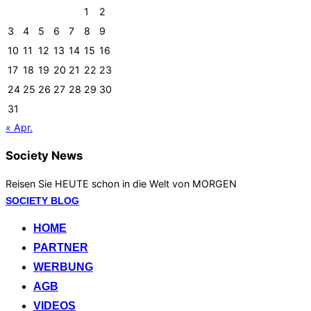
1
2
3
4
5
6
7
8
9
10
11
12
13
14
15
16
17
18
19
20
21
22
23
24
25
26
27
28
29
30
31
« Apr.
Society News
Reisen Sie HEUTE schon in die Welt von MORGEN
Zum
SOCIETY BLOG
Inhalt
HOME
springen
PARTNER
WERBUNG
AGB
VIDEOS