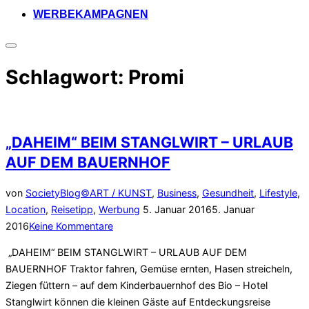
WERBEKAMPAGNEN
Seitenleiste
&
Schlagwort:
Promi
Navigation
umschalten
„DAHEIM“ BEIM STANGLWIRT – URLAUB
AUF DEM BAUERNHOF
von
SocietyBlog©
ART / KUNST
,
Business
,
Gesundheit
,
Lifestyle
,
Veröffentlicht
Location
,
Reisetipp
,
Werbung
5. Januar 2016
5. Januar
am
2016
Keine Kommentare
„DAHEIM“ BEIM STANGLWIRT – URLAUB AUF DEM
BAUERNHOF Traktor fahren, Gemüse ernten, Hasen streicheln,
Ziegen füttern – auf dem Kinderbauernhof des Bio – Hotel
Stanglwirt können die kleinen Gäste auf Entdeckungsreise