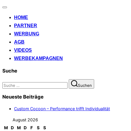
Navigation
umschalten
HOME
PARTNER
WERBUNG
AGB
VIDEOS
WERBEKAMPAGNEN
Suche
Suchen
Suchen
nach:
Neueste Beiträge
Custom Cocoon – Performance trifft Individualität
August 2026
M
D
M
D
F
S
S