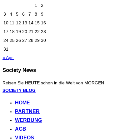
1
2
3
4
5
6
7
8
9
10
11
12
13
14
15
16
17
18
19
20
21
22
23
24
25
26
27
28
29
30
31
« Apr.
Society News
Reisen Sie HEUTE schon in die Welt von MORGEN
Zum
SOCIETY BLOG
Inhalt
HOME
springen
PARTNER
WERBUNG
AGB
VIDEOS