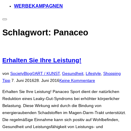
WERBEKAMPAGNEN
Seitenleiste
&
Navigation
Schlagwort:
Panaceo
umschalten
Erhalten Sie Ihre Leistung!
von
SocietyBlog©
ART / KUNST
,
Gesundheit
,
Lifestyle
,
Shopping
Veröffentlicht
Tipp
7. Juni 2016
28. Juni 2016
Keine Kommentare
am
Erhalten Sie Ihre Leistung! Panaceo Sport dient der natürlichen
Reduktion eines Leaky-Gut-Syndroms bei erhöhter körperlicher
Belastung. Diese Wirkung wird durch die Bindung von
energieraubenden Schadstoffen im Magen-Darm-Trakt unterstützt.
Die regelmäßige Einnahme kann sich positiv auf Wohlbefinden,
Gesundheit und Leistungsfähigkeit von Leistungs- und