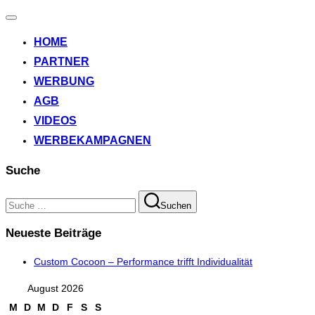
Navigation
umschalten
HOME
PARTNER
WERBUNG
AGB
VIDEOS
WERBEKAMPAGNEN
Suche
Suchen
Suchen
nach:
Neueste Beiträge
Custom Cocoon – Performance trifft Individualität
August 2026
M
D
M
D
F
S
S