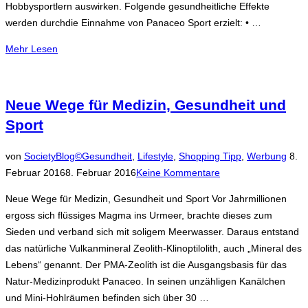
Hobbysportlern auswirken. Folgende gesundheitliche Effekte
werden durchdie Einnahme von Panaceo Sport erzielt: • …
über
Mehr
Lesen
„Erhalten
Sie
Ihre
Neue Wege für Medizin, Gesundheit und
Leistung!“
Sport
Veröf
von
SocietyBlog©
Gesundheit
,
Lifestyle
,
Shopping Tipp
,
Werbung
8.
am
Februar 2016
8. Februar 2016
Keine Kommentare
Neue Wege für Medizin, Gesundheit und Sport Vor Jahrmillionen
ergoss sich flüssiges Magma ins Urmeer, brachte dieses zum
Sieden und verband sich mit soligem Meerwasser. Daraus entstand
das natürliche Vulkanmineral Zeolith-Klinoptilolith, auch „Mineral des
Lebens“ genannt. Der PMA-Zeolith ist die Ausgangsbasis für das
Natur-Medizinprodukt Panaceo. In seinen unzähligen Kanälchen
und Mini-Hohlräumen befinden sich über 30 …