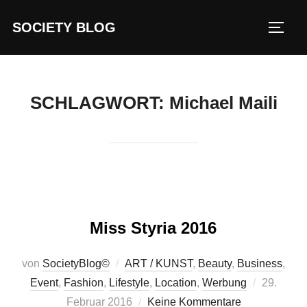
Zum
SOCIETY BLOG
Inhalt
SEIT
springen
SCHLAGWORT:
Michael Maili
Miss Styria 2016
von
SocietyBlog©
ART / KUNST
,
Beauty
,
Business
,
Veröffentl
Event
,
Fashion
,
Lifestyle
,
Location
,
Werbung
29.
am
Februar 2016
Keine Kommentare