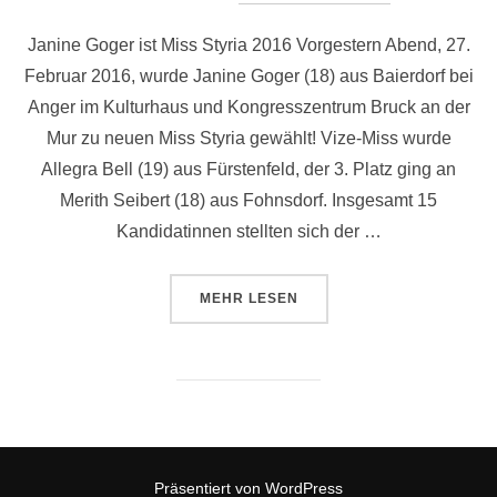
Janine Goger ist Miss Styria 2016 Vorgestern Abend, 27.
Februar 2016, wurde Janine Goger (18) aus Baierdorf bei
Anger im Kulturhaus und Kongresszentrum Bruck an der
Mur zu neuen Miss Styria gewählt! Vize-Miss wurde
Allegra Bell (19) aus Fürstenfeld, der 3. Platz ging an
Merith Seibert (18) aus Fohnsdorf. Insgesamt 15
Kandidatinnen stellten sich der …
ÜBER „MISS STYRIA 2016“
MEHR
LESEN
Präsentiert von WordPress