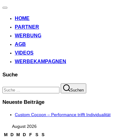
Navigation
umschalten
HOME
PARTNER
WERBUNG
AGB
VIDEOS
WERBEKAMPAGNEN
Suche
Suchen
Suchen
nach:
Neueste Beiträge
Custom Cocoon – Performance trifft Individualität
August 2026
M
D
M
D
F
S
S