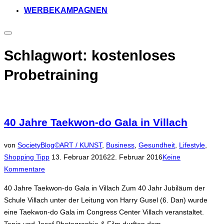
WERBEKAMPAGNEN
Seitenleiste
&
Navigation
Schlagwort:
kostenloses
umschalten
Probetraining
40 Jahre Taekwon-do Gala in Villach
von
SocietyBlog©
ART / KUNST
,
Business
,
Gesundheit
,
Lifestyle
,
Veröffentlicht
Shopping Tipp
13. Februar 2016
22. Februar 2016
Keine
am
Kommentare
40 Jahre Taekwon-do Gala in Villach Zum 40 Jahr Jubiläum der
Schule Villach unter der Leitung von Harry Gusel (6. Dan) wurde
eine Taekwon-do Gala im Congress Center Villach veranstaltet.