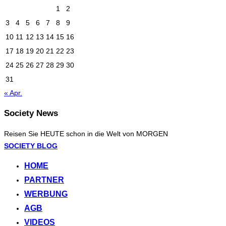
1
2
3
4
5
6
7
8
9
10
11
12
13
14
15
16
17
18
19
20
21
22
23
24
25
26
27
28
29
30
31
« Apr.
Society News
Reisen Sie HEUTE schon in die Welt von MORGEN
Zum
SOCIETY BLOG
Inhalt
HOME
springen
PARTNER
WERBUNG
AGB
VIDEOS