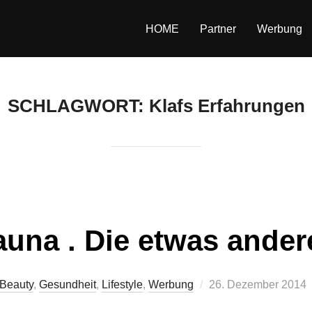
HOME
Partner
Werbung
SCHLAGWORT:
Klafs Erfahrungen
auna . Die etwas ande
Veröffentlicht
Beauty
,
Gesundheit
,
Lifestyle
,
Werbung
26. Dezember 2014
am