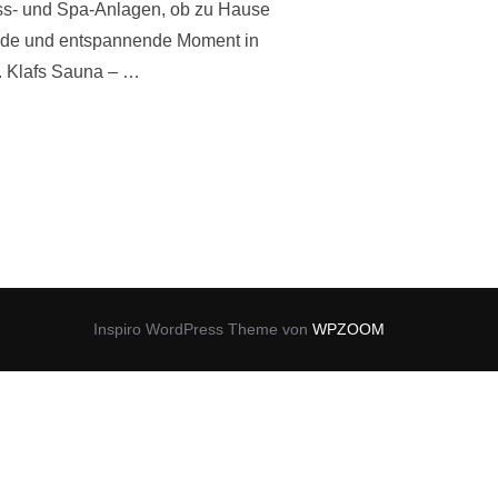
ess- und Spa-Anlagen, ob zu Hause
rende und entspannende Moment in
e. Klafs Sauna – …
AS ANDERE SAUNA“
Inspiro WordPress Theme von
WPZOOM