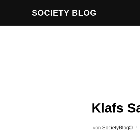
Zum
SOCIETY BLOG
Inhalt
springen
Klafs S
von
SocietyBlog©