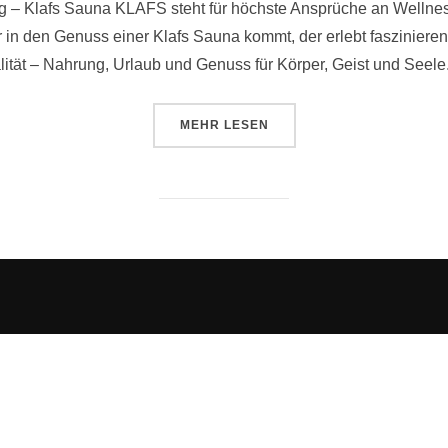
g – Klafs Sauna KLAFS steht für höchste Ansprüche an Welln
er in den Genuss einer Klafs Sauna kommt, der erlebt faszinie
lität – Nahrung, Urlaub und Genuss für Körper, Geist und Seel
ÜBER „KLAFS SAUNA . DIE ETW
MEHR
LESEN