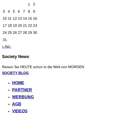
1
2
3
4
5
6
7
8
9
10
11
12
13
14
15
16
17
18
19
20
21
22
23
24
25
26
27
28
29
30
31
« Apr.
Society News
Reisen Sie HEUTE schon in die Welt von MORGEN
Zum
SOCIETY BLOG
Inhalt
HOME
springen
PARTNER
WERBUNG
AGB
VIDEOS