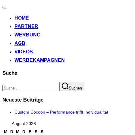
Navigation
umschalten
HOME
PARTNER
WERBUNG
AGB
VIDEOS
WERBEKAMPAGNEN
Suche
Suchen
Suchen
nach:
Neueste Beiträge
Custom Cocoon – Performance trifft Individualität
August 2026
M
D
M
D
F
S
S