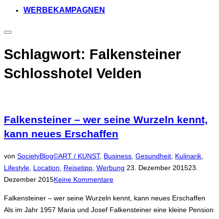
WERBEKAMPAGNEN
Seitenleiste
&
Navigation
Schlagwort:
Falkensteiner
umschalten
Schlosshotel Velden
Falkensteiner – wer seine Wurzeln kennt,
kann neues Erschaffen
von
SocietyBlog©
ART / KUNST
,
Business
,
Gesundheit
,
Kulinarik
,
Veröffentlicht
Lifestyle
,
Location
,
Reisetipp
,
Werbung
23. Dezember 2015
23.
am
Dezember 2015
Keine Kommentare
Falkensteiner – wer seine Wurzeln kennt, kann neues Erschaffen
Als im Jahr 1957 Maria und Josef Falkensteiner eine kleine Pension