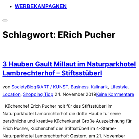
WERBEKAMPAGNEN
Seitenleiste
&
Schlagwort:
ERich Pucher
Navigation
umschalten
3 Hauben Gault Millaut im Naturparkhotel
Lambrechterhof – Stiftsstüberl
von
SocietyBlog©
ART / KUNST
,
Business
,
Kulinarik
,
Lifestyle
,
Veröffentlicht
Location
,
Shopping Tipp
24. November 2019
Keine Kommentare
am
Küchenchef Erich Pucher holt für das Stiftsstüberl im
Naturparkhotel Lambrechterhof die dritte Haube für seine
persönliche und kreative Küchenkunst Große Auszeichnung für
Erich Pucher, Küchenchef des Stiftsstüberl im 4-Sterne-
Naturparkhotel Lambrechterhof: Gestern, am 21. November