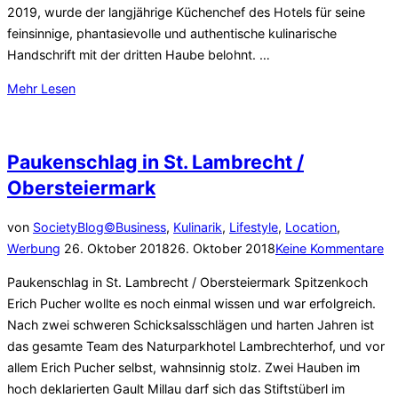
2019, wurde der langjährige Küchenchef des Hotels für seine
feinsinnige, phantasievolle und authentische kulinarische
Handschrift mit der dritten Haube belohnt. …
über
Mehr
Lesen
„3
Hauben
Gault
Paukenschlag in St. Lambrecht /
Millaut
Obersteiermark
im
Naturparkhotel
von
SocietyBlog©
Business
,
Kulinarik
,
Lifestyle
,
Location
,
Lambrechterhof
Veröffentlicht
Werbung
26. Oktober 2018
26. Oktober 2018
Keine Kommentare
–
am
Stiftsstüberl“
Paukenschlag in St. Lambrecht / Obersteiermark Spitzenkoch
Erich Pucher wollte es noch einmal wissen und war erfolgreich.
Nach zwei schweren Schicksalsschlägen und harten Jahren ist
das gesamte Team des Naturparkhotel Lambrechterhof, und vor
allem Erich Pucher selbst, wahnsinnig stolz. Zwei Hauben im
hoch deklarierten Gault Millau darf sich das Stiftstüberl im