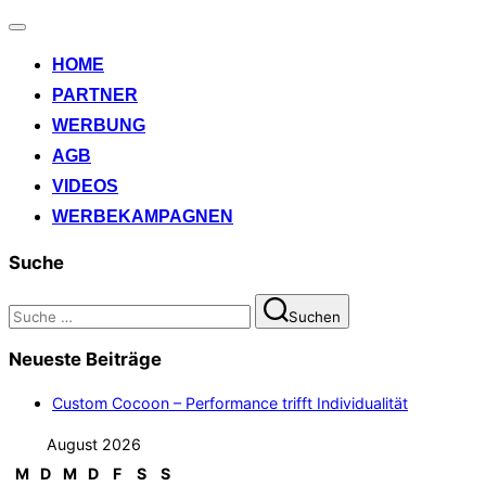
Navigation
umschalten
HOME
PARTNER
WERBUNG
AGB
VIDEOS
WERBEKAMPAGNEN
Suche
Suchen
Suchen
nach:
Neueste Beiträge
Custom Cocoon – Performance trifft Individualität
August 2026
M
D
M
D
F
S
S