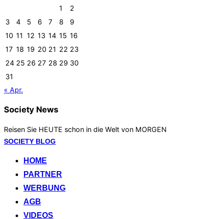
1
2
3
4
5
6
7
8
9
10
11
12
13
14
15
16
17
18
19
20
21
22
23
24
25
26
27
28
29
30
31
« Apr.
Society News
Reisen Sie HEUTE schon in die Welt von MORGEN
Zum
SOCIETY BLOG
Inhalt
HOME
springen
PARTNER
WERBUNG
AGB
VIDEOS