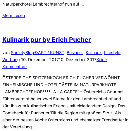
Naturparkhotel Lambrechterhof nun auf …
über
Mehr
Lesen
„Paukenschlag
in
St.
Kulinarik pur by Erich Pucher
Lambrecht
/
von
SocietyBlog©
ART / KUNST
,
Business
,
Kulinarik
,
Lifestyle
,
Obersteiermark“
Veröffentlicht
Werbung
10. Dezember 2017
10. Dezember 2017
Keine
am
Kommentare
ÖSTERREICHS SPITZENKOCH ERICH PUCHER VERWÖHNT
EINHEIMISCHE UND HOTELGÄSTE IM NATURPARKHOTEL
LAMBRECHTERHOF**** „A LA CARTE“ – Österreichs Gourmet-
Führer vergibt heuer zwei Sterne für den Lambrechterhof und
kürt ihn zum kulinarischen Erlebnis mit einladendem Design. Das
Comeback für Pucher erfüllt die Region mit großem Stolz. Als
einer der besten Köche Österreichs und ehemaliger Trendsetter in
der Veredelung …