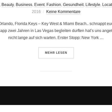
,
Beauty
,
Business
,
Event
,
Fashion
,
Gesundheit
,
Lifestyle
,
Locat
2016
Keine Kommentare
y, Orlando, Florida Keys – Key West & Miami Beach.. schnapp
app zwei Jahren in Las Vegas begleiten durften hat’s uns anget
nicht lange auf sich warten. Erster Stopp: New York …
ÜBER „TANJA & JOSEF GOES TO 
MEHR
LESEN