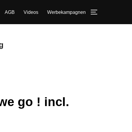
AGB
Videos
Werbekampagnen
SEITENLEIST
g
e go ! incl.