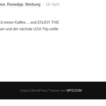
Veröffentlicht
ion
,
Reisetipp
,
Werbung
18. April
am
t euch einen Kaffee… and ENJOY THE
an und der nächste USA Trip sollte
USA – HERE WE GO ! INCL. MEGAVIDEO“
Inspiro WordPress Theme von
WPZOOM