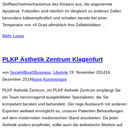
Stoffwechselmechanismus des Körpers aus, die sogenannte
Apoptose. Fettzellen sind nämlich im Vergleich zu anderen Zellen
besonders kälteempfindlich und schalten bereits bei einer
Temperatur von +4 Grad allmählich ihre Zellaktivitäten …
über
Mehr
Lesen
„FETT
WEG!
MIT
PLKP Ästhetik Zentrum Klagenfurt
KÄLTE
DAS
Veröffentlicht
von
SocietyBlog©
Business
,
Lifestyle
19. November 2014
16.
PRINZIP
am
Dezember 2014
Keine Kommentare
DER
PLKP Ästhetik Zentrum „Im PLKP Ästhetik Zentrum empfängt Sie
KÄLTEPLATTENTECHNIK“
ein Team hervorragend ausgebildeter Spezialisten, die Sie
kompetent beraten und behandeln. Der rege Austausch mit anderen
Experten weltweit ermöglicht es, unseren Patienten Behandlungen
auf dem modernsten medizinischen Stand anzubieten. Da jeder
Ästhetik anders empfindet, sollte auch die ästhetische Medizin auf