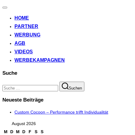
Navigation
umschalten
HOME
PARTNER
WERBUNG
AGB
VIDEOS
WERBEKAMPAGNEN
Suche
Suchen
Suchen
nach:
Neueste Beiträge
Custom Cocoon – Performance trifft Individualität
August 2026
M
D
M
D
F
S
S