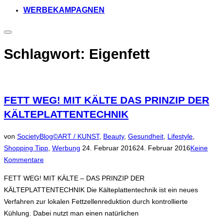
WERBEKAMPAGNEN
Seitenleiste
&
Navigation
Schlagwort:
Eigenfett
umschalten
FETT WEG! MIT KÄLTE DAS PRINZIP DER
KÄLTEPLATTENTECHNIK
von
SocietyBlog©
ART / KUNST
,
Beauty
,
Gesundheit
,
Lifestyle
,
Veröffentlicht
Shopping Tipp
,
Werbung
24. Februar 2016
24. Februar 2016
Keine
am
Kommentare
FETT WEG! MIT KÄLTE – DAS PRINZIP DER
KÄLTEPLATTENTECHNIK Die Kälteplattentechnik ist ein neues
Verfahren zur lokalen Fettzellenreduktion durch kontrollierte
Kühlung. Dabei nutzt man einen natürlichen