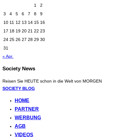
1
2
3
4
5
6
7
8
9
10
11
12
13
14
15
16
17
18
19
20
21
22
23
24
25
26
27
28
29
30
31
« Apr.
Society News
Reisen Sie HEUTE schon in die Welt von MORGEN
Zum
SOCIETY BLOG
Inhalt
HOME
springen
PARTNER
WERBUNG
AGB
VIDEOS