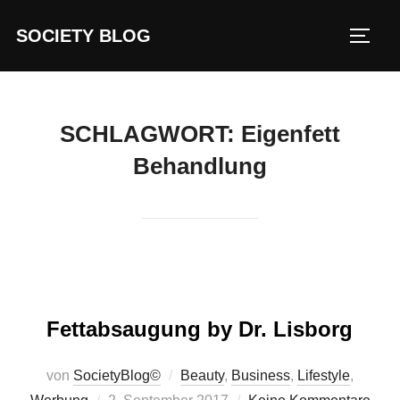
Zum
SOCIETY BLOG
Inhalt
SEIT
springen
SCHLAGWORT:
Eigenfett
Behandlung
Fettabsaugung by Dr. Lisborg
von
SocietyBlog©
Beauty
,
Business
,
Lifestyle
,
Veröffentlicht