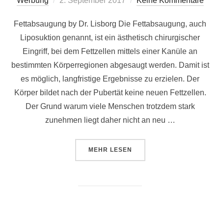
Werbung
2. September 2017
Keine Kommentare
am
Fettabsaugung by Dr. Lisborg Die Fettabsaugung, auch
Liposuktion genannt, ist ein ästhetisch chirurgischer
Eingriff, bei dem Fettzellen mittels einer Kanüle an
bestimmten Körperregionen abgesaugt werden. Damit ist
es möglich, langfristige Ergebnisse zu erzielen. Der
Körper bildet nach der Pubertät keine neuen Fettzellen.
Der Grund warum viele Menschen trotzdem stark
zunehmen liegt daher nicht an neu …
ÜBER „FETTABSAUGUNG BY DR.
MEHR
LESEN