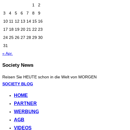
1
2
3
4
5
6
7
8
9
10
11
12
13
14
15
16
17
18
19
20
21
22
23
24
25
26
27
28
29
30
31
« Apr.
Society News
Reisen Sie HEUTE schon in die Welt von MORGEN
Zum
SOCIETY BLOG
Inhalt
HOME
springen
PARTNER
WERBUNG
AGB
VIDEOS