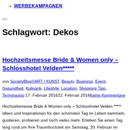
WERBEKAMPAGNEN
Seitenleiste
&
Navigation
Schlagwort:
Dekos
umschalten
Hochzeitsmesse Bride & Women only –
Schlosshotel Velden*****
von
SocietyBlog©
ART / KUNST
,
Beauty
,
Business
,
Event
,
Gesundheit
,
Kulinarik
,
Lifestyle
,
Location
,
Shopping Tipp
,
Veröffentlicht
Terminaviso
17. Februar 2016
22. Februar 2016
Keine Kommentare
am
Hochzeitsmesse Bride & Women only – Schlosshotel Velden *****
Ideen und Inspirationen für den schönsten Tag im Leben sammeln,
gustieren, probieren und noch vieles mehr. Erleben Sie einen Tag
lang rund um Ihre Traumhochzeit am Samstag, 20. Februar im