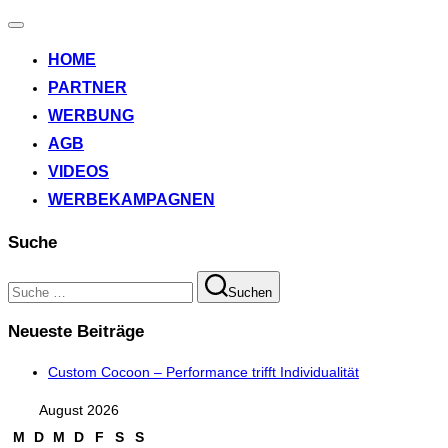
Navigation
umschalten
HOME
PARTNER
WERBUNG
AGB
VIDEOS
WERBEKAMPAGNEN
Suche
Suchen
Suchen
nach:
Neueste Beiträge
Custom Cocoon – Performance trifft Individualität
August 2026
M
D
M
D
F
S
S