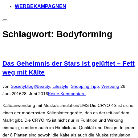
WERBEKAMPAGNEN
Seitenleiste
&
Navigation
Schlagwort:
Bodyforming
umschalten
Das Geheimnis der Stars ist gelüftet – Fett
weg mit Kälte
Veröffentl
von
SocietyBlog©
Beauty
,
Lifestyle
,
Shopping Tipp
,
Werbung
28.
am
Juni 2016
28. Juni 2016
Keine Kommentare
Kälteanwendung mit Muskelstimulation/EMS Die CRYO 4S ist sicher
eines der modernsten Kälteplattengeräte, das es derzeit auf dem
Markt gibt. Die CRYO 4S ist nicht nur in Funktion und Wirkung
einmalig, sondern auch im Hinblick auf Qualität und Design. In jeder
der 8 Platten sind sowohl die Kälte als auch die Muskelstimulation