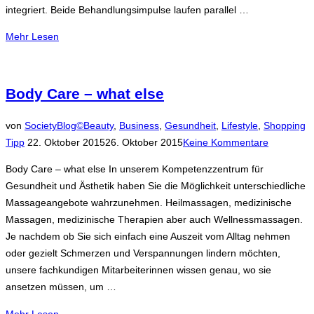
integriert. Beide Behandlungsimpulse laufen parallel …
über
Mehr
Lesen
„Das
Geheimnis
der
Body Care – what else
Stars
ist
von
SocietyBlog©
Beauty
,
Business
,
Gesundheit
,
Lifestyle
,
Shopping
gelüftet
Veröffentlicht
Tipp
22. Oktober 2015
26. Oktober 2015
Keine Kommentare
–
am
Body Care – what else In unserem Kompetenzzentrum für
Fett
Gesundheit und Ästhetik haben Sie die Möglichkeit unterschiedliche
weg
Massageangebote wahrzunehmen. Heilmassagen, medizinische
mit
Massagen, medizinische Therapien aber auch Wellnessmassagen.
Kälte“
Je nachdem ob Sie sich einfach eine Auszeit vom Alltag nehmen
oder gezielt Schmerzen und Verspannungen lindern möchten,
unsere fachkundigen Mitarbeiterinnen wissen genau, wo sie
ansetzen müssen, um …
über
Mehr
Lesen