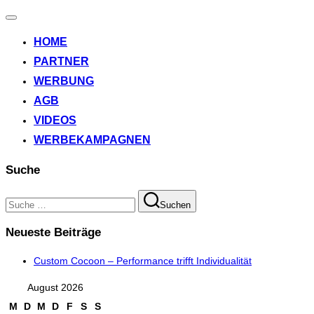
Navigation
umschalten
HOME
PARTNER
WERBUNG
AGB
VIDEOS
WERBEKAMPAGNEN
Suche
Suchen
Suchen
nach:
Neueste Beiträge
Custom Cocoon – Performance trifft Individualität
August 2026
M
D
M
D
F
S
S