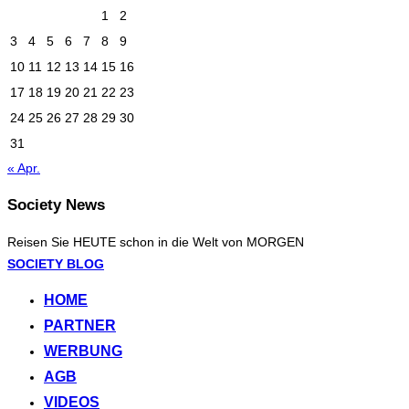
1
2
3
4
5
6
7
8
9
10
11
12
13
14
15
16
17
18
19
20
21
22
23
24
25
26
27
28
29
30
31
« Apr.
Society News
Reisen Sie HEUTE schon in die Welt von MORGEN
Zum
SOCIETY BLOG
Inhalt
HOME
springen
PARTNER
WERBUNG
AGB
VIDEOS