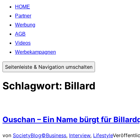
HOME
Partner
Werbung
AGB
Videos
Werbekampagnen
Seitenleiste & Navigation umschalten
Schlagwort:
Billard
Ouschan – Ein Name bürgt für Billardq
von
SocietyBlog©
Business
,
Interview
,
Lifestyle
Veröffentli