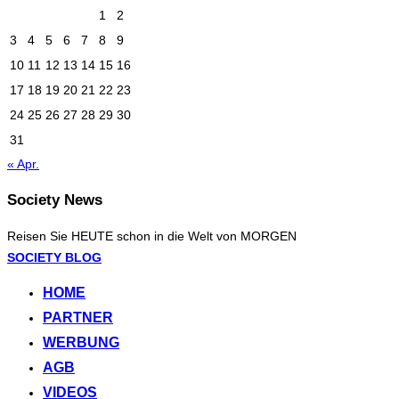
1
2
3
4
5
6
7
8
9
10
11
12
13
14
15
16
17
18
19
20
21
22
23
24
25
26
27
28
29
30
31
« Apr.
Society News
Reisen Sie HEUTE schon in die Welt von MORGEN
Zum
SOCIETY BLOG
Inhalt
HOME
springen
PARTNER
WERBUNG
AGB
VIDEOS