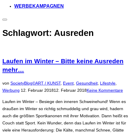
WERBEKAMPAGNEN
Seitenleiste
&
Navigation
Schlagwort:
Ausreden
umschalten
Laufen im Winter – Bitte keine Ausreden
mehr…
von
SocietyBlog©
ART / KUNST
,
Event
,
Gesundheit
,
Lifestyle
,
Veröffentlicht
Werbung
12. Februar 2018
12. Februar 2018
Keine Kommentare
am
Laufen im Winter – Besiege den inneren Schweinehund! Wenn es
draußen im Winter so richtig schmuddelig und grau wird, hadern
auch die größten Sportkanonen mit ihrer Motivation. Dann heißt es
Couch statt Sport. Kein Wunder, denn das Laufen im Winter ist für
viele eine Herausforderung: Die Kälte, manchmal Schnee, Glätte