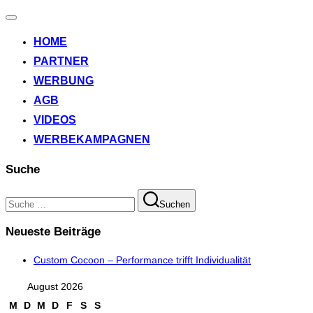
Navigation
umschalten
HOME
PARTNER
WERBUNG
AGB
VIDEOS
WERBEKAMPAGNEN
Suche
Suchen
Suchen
nach:
Neueste Beiträge
Custom Cocoon – Performance trifft Individualität
August 2026
M
D
M
D
F
S
S