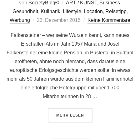
von
SocietyBlog©
ART / KUNST
,
Business
,
Gesundheit
,
Kulinarik
,
Lifestyle
,
Location
,
Reisetipp
,
Veröffentlicht
Werbung
23. Dezember 2015
Keine Kommentare
am
Falkensteiner – wer seine Wurzeln kennt, kann neues
Erschaffen Als im Jahr 1957 Maria und Josef
Falkensteiner eine kleine Pension im Pustertal in Südtirol
eröffneten, ahnte noch niemand, dass daraus eine
europäische Erfolgsgeschichte werden sollte. In etwas
mehr als 50 Jahren wurde aus dem kleinen Familienhotel
eine erfolgreiche Hotelgruppe mit über 1.700
MitarbeiterInnen in 28 …
ÜBER „FALKENSTEINER – WER 
MEHR
LESEN