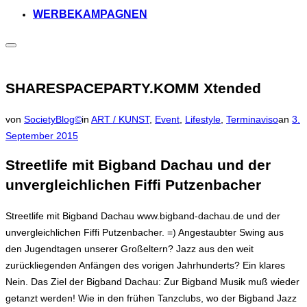
WERBEKAMPAGNEN
Seitenleiste
&
Navigation
umschalten
SHARESPACEPARTY.KOMM Xtended
Ver
von
SocietyBlog©
in
ART / KUNST
,
Event
,
Lifestyle
,
Terminaviso
an
3.
am
September 2015
Streetlife mit Bigband Dachau und der
unvergleichlichen Fiffi Putzenbacher
Streetlife mit Bigband Dachau www.bigband-dachau.de und der
unvergleichlichen Fiffi Putzenbacher​. =) Angestaubter Swing aus
den Jugendtagen unserer Großeltern? Jazz aus den weit
zurückliegenden Anfängen des vorigen Jahrhunderts? Ein klares
Nein. Das Ziel der Bigband Dachau: Zur Bigband Musik muß wieder
getanzt werden! Wie in den frühen Tanzclubs, wo der Bigband Jazz