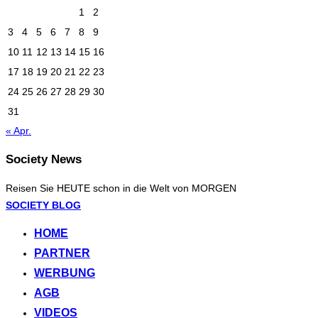
1
2
3
4
5
6
7
8
9
10
11
12
13
14
15
16
17
18
19
20
21
22
23
24
25
26
27
28
29
30
31
« Apr.
Society News
Reisen Sie HEUTE schon in die Welt von MORGEN
Zum
SOCIETY BLOG
Inhalt
HOME
springen
PARTNER
WERBUNG
AGB
VIDEOS