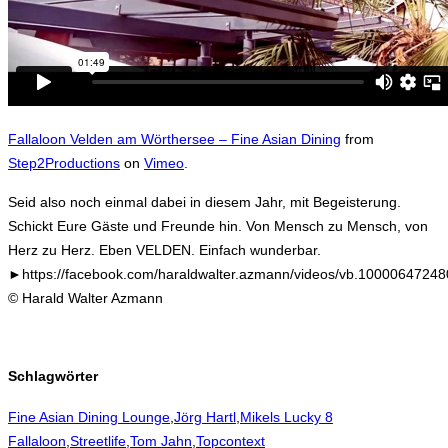
Fallaloon Velden am Wörthersee – Fine Asian Dining
from
Step2Productions
on
Vimeo
.
Seid also noch einmal dabei in diesem Jahr, mit Begeisterung.
Schickt Eure Gäste und Freunde hin. Von Mensch zu Mensch, von
Herz zu Herz. Eben VELDEN. Einfach wunderbar.
►https://facebook.com/haraldwalter.azmann/videos/vb.100006472
© Harald Walter Azmann
Schlagwörter
Fine Asian Dining Lounge
,
Jörg Hartl
,
Mikels Lucky 8
Fallaloon
,
Streetlife
,
Tom Jahn
,
Topcontext