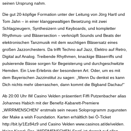
seinen Ursprung nahm.
Die gut 20-köpfige Formation unter der Leitung von Jörg Hartl und
Tom Jahn – in einer klanggewaltigen Besetzung mit zwei
Schlagzeugern, Synthesizern und Keyboards, und kompletter
Rhythmus- und Bläsersection – verknüpft Sounds und Beats der
elektronischen Tanzmusik mit dem wuchtigen Bläsersatz eines
großen Jazzorchesters. Da trifft Techno auf Jazz, Elektro auf Retro,
Digital auf Analog. Treibende Rhythmen, knackige Bläserriffs und
pulsierende Bässe sorgen für Begeisterung und durchgeschwitzte
Hemden. Ein Live-Erlebnis der besonderen Art. Oder, um es mit
dem Bayerischen Jazzinstitut zu sagen: „Wenn Du denkst es kann
Dich nichts mehr überraschen, dann kommt die Bigband Dachau!“
Ab 20:00 Uhr IM Casino Velden präsentiert Fiffi Putzenbacher alias
Johannes Habich mit der Benefiz-Kabarett-Premiere
„WIRRMENSCHEN“ erstmals sein neues Soloprogramm zugunsten
der Make a wish Foundation. Karten erhältlich bei Ö-Ticket
http://bit.ly/1Ez84z9 und Casino Velden www.casinos.at/de/velden.
Heinz Kienzl: Der „WIRRMENSCHEN-Spot“ ist derzeit auf allen