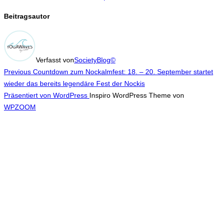
Beitragsautor
Verfasst von
SocietyBlog©
Beitragsnavigation
Previous
Previous
Countdown zum Nockalmfest: 18. – 20. September startet
wieder das bereits legendäre Fest der Nockis
Präsentiert von WordPress
Inspiro WordPress Theme von
WPZOOM