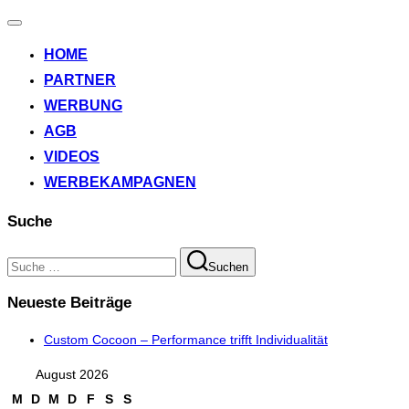
Navigation
umschalten
HOME
PARTNER
WERBUNG
AGB
VIDEOS
WERBEKAMPAGNEN
Suche
Suchen
Suchen
nach:
Neueste Beiträge
Custom Cocoon – Performance trifft Individualität
August 2026
M
D
M
D
F
S
S