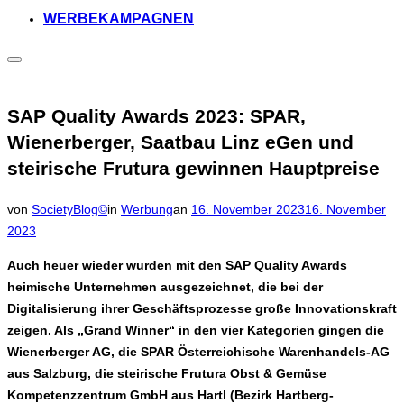
WERBEKAMPAGNEN
Seitenleiste
&
Navigation
umschalten
SAP Quality Awards 2023: SPAR,
Wienerberger, Saatbau Linz eGen und
steirische Frutura gewinnen Hauptpreise
Veröffentlicht
von
SocietyBlog©
in
Werbung
an
16. November 2023
16. November
am
2023
Auch heuer wieder wurden mit den SAP Quality Awards
heimische Unternehmen ausgezeichnet, die bei der
Digitalisierung ihrer Geschäftsprozesse große Innovationskraft
zeigen. Als „Grand Winner“ in den vier Kategorien gingen die
Wienerberger AG, die SPAR Österreichische Warenhandels-AG
aus Salzburg, die steirische Frutura Obst & Gemüse
Kompetenzzentrum GmbH aus Hartl (Bezirk Hartberg-