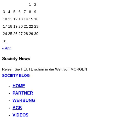
1
2
3
4
5
6
7
8
9
10
11
12
13
14
15
16
17
18
19
20
21
22
23
24
25
26
27
28
29
30
31
« Apr.
Society News
Reisen Sie HEUTE schon in die Welt von MORGEN
Zum
SOCIETY BLOG
Inhalt
HOME
springen
PARTNER
WERBUNG
AGB
VIDEOS