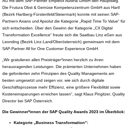
AG mit dem SAP-Partner Empleox Austria GmbH den Hauptsieg.
Die Frutura Obst & Gemüse Kompetenzzentrum GmbH aus Hartl
(Bezirk Hartberg-Fürstenfeld/Steiermark) konnte mit seinen SAP-
Partnern Axians und Apsolut die Kategorie „Rapid Time To Value“ für
sich entscheiden. Über den Gewinn der Kategorie „CX Digital
Transformation Excellence“ freute sich die Saatbau Linz eGen aus
Leonding (Bezirk Linz-Land/Oberösterreich) gemeinsam mit dem
SAP-Partner All for One Customer Experience GmbH.
„Wir gratulieren allen Preisträger*innen herzlich zu ihren
herausragenden Leistungen. Die prämierten Unternehmen haben
die geforderten zehn Prinzipien des Quality Managements am
besten umgesetzt und zeigen vor, wie sich durch digitale
Geschäftsprozesse mehr Effizienz, eine größere Flexibilität sowie
Kosteneinsparungen erreichen lassen“, sagt Klaus Pingitzer, Quality
Director bei SAP Österreich.
Die Gewinner*innen der SAP Quality Awards 2023 im Überblick:
Kategorie
„Business Transformation“: