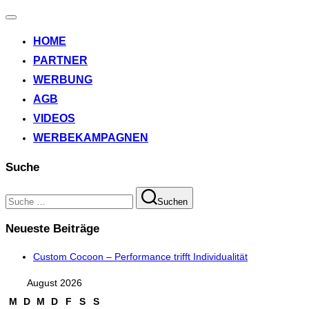
Navigation
umschalten
HOME
PARTNER
WERBUNG
AGB
VIDEOS
WERBEKAMPAGNEN
Suche
Suchen
Suchen
nach:
Neueste Beiträge
Custom Cocoon – Performance trifft Individualität
August 2026
M
D
M
D
F
S
S