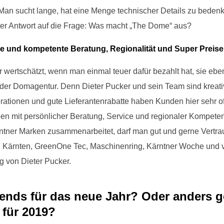
Man sucht lange, hat eine Menge technischer Details zu bede
der Antwort auf die Frage: Was macht „The Dome“ aus?
he und kompetente Beratung, Regionalität und Super Preise
er wertschätzt, wenn man einmal teuer dafür bezahlt hat, sie 
 der Domagentur. Denn Dieter Pucker und sein Team sind kreativ
rationen und gute Lieferantenrabatte haben Kunden hier sehr o
eben mit persönlicher Beratung, Service und regionaler Kompe
rntner Marken zusammenarbeitet, darf man gut und gerne Vertr
F Kärnten, GreenOne Tec, Maschinenring, Kärntner Woche und v
g von Dieter Pucker.
ends für das neue Jahr? Oder anders g
 für 2019?