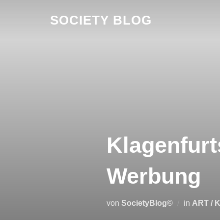
Zum
SOCIETY BLOG
Inhalt
springen
Klagenfur
Werbung
von
SocietyBlog©
in
ART / 