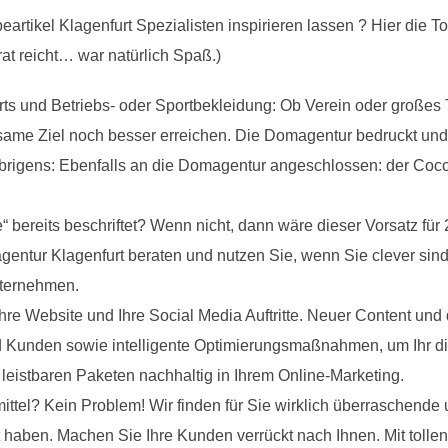
eartikel Klagenfurt Spezialisten inspirieren lassen ? Hier die
rat reicht… war natürlich Spaß.)
irts und Betriebs- oder Sportbekleidung: Ob Verein oder große
same Ziel noch besser erreichen. Die Domagentur bedruckt und b
brigens: Ebenfalls an die Domagentur angeschlossen: der Co
e“ bereits beschriftet? Wenn nicht, dann wäre dieser Vorsatz für 
entur Klagenfurt beraten und nutzen Sie, wenn Sie clever sind, 
nternehmen.
hre Website und Ihre Social Media Auftritte. Neuer Content und 
d Kunden sowie intelligente Optimierungsmaßnahmen, um Ihr di
 leistbaren Paketen nachhaltig in Ihrem Online-Marketing.
el? Kein Problem! Wir finden für Sie wirklich überraschende u
 haben. Machen Sie Ihre Kunden verrückt nach Ihnen. Mit tollen