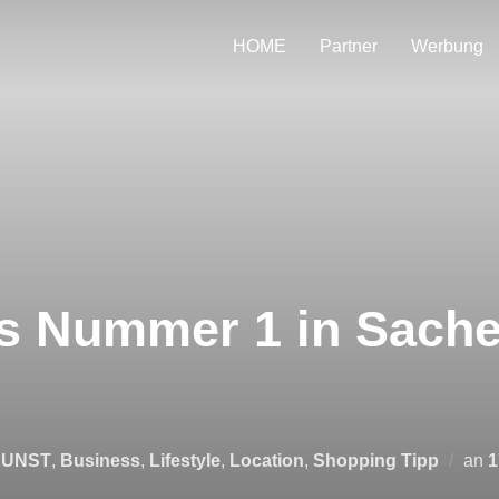
HOME
Partner
Werbung
ts Nummer 1 in Sach
V
KUNST
,
Business
,
Lifestyle
,
Location
,
Shopping Tipp
an
1
a