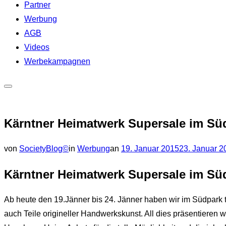
Partner
Werbung
AGB
Videos
Werbekampagnen
Seitenleiste
&
Kärntner Heimatwerk Supersale im Sü
Navigation
umschalten
Veröffentlicht
von
SocietyBlog©
in
Werbung
an
19. Januar 2015
23. Januar 2
am
Kärntner Heimatwerk Supersale im Sü
Ab heute den 19.Jänner bis 24. Jänner haben wir im Südpark t
auch Teile origineller Handwerkskunst. All dies präsentiere