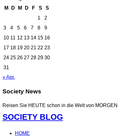
M
D
M
D
F
S
S
1
2
3
4
5
6
7
8
9
10
11
12
13
14
15
16
17
18
19
20
21
22
23
24
25
26
27
28
29
30
31
« Apr.
Society News
Reisen Sie HEUTE schon in die Welt von MORGEN
Zum
SOCIETY BLOG
Inhalt
springen
HOME