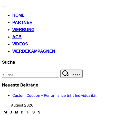
Navigation
umschalten
HOME
PARTNER
WERBUNG
AGB
VIDEOS
WERBEKAMPAGNEN
Suche
Suchen
Suchen
nach:
Neueste Beiträge
Custom Cocoon – Performance trifft Individualität
August 2026
M
D
M
D
F
S
S