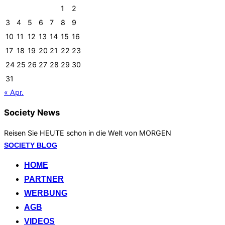
1
2
3
4
5
6
7
8
9
10
11
12
13
14
15
16
17
18
19
20
21
22
23
24
25
26
27
28
29
30
31
« Apr.
Society News
Reisen Sie HEUTE schon in die Welt von MORGEN
Zum
SOCIETY BLOG
Inhalt
HOME
springen
PARTNER
WERBUNG
AGB
VIDEOS