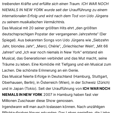
treibenden Kräfte und erfüllte sich einen Traum. ICH WAR NOCH
NIEMALS IN NEW YORK wurde seit der Uraufführung zu einem
internationalen Erfolg und wird nach dem Tod von Udo Jürgens
zu seinem musikalischen Vermächtnis.
Das Musical mit 20 seiner größten Hits ehrt „den größten
deutschsprachigen Popstar der vergangenen Jahrzehnte“ (Der
Spiegel). Aus bekannten Songs von Udo Jürgens wie „Siebzehn
Jahr, blondes Jahr“, „Merci, Chérie“, „Griechischer Wein“, „Mit 66
Jahren“ und „Ich war noch niemals in New York“ entstand ein
Musical, das Generationen verbindet und das Mut macht, seine
Träume zu leben. Eine Komödie mit Tiefgang und ein Musical zum
Lachen. Die schönste Erinnerung an ein Genie.
Das Musical feierte Erfolge in Deutschland (Hamburg, Stuttgart,
Oberhausen, Berlin), in Österreich (Wien), in der Schweiz (Zürich)
und in Japan (Tokio). Seit der Uraufführung von
ICH WAR NOCH
NIEMALS IN NEW YORK
2007 in Hamburg haben fast vier
Millionen Zuschauer diese Show genossen.
Irgendwann will man auch loslassen können. Nach unzähligen
Pflichtaufgaben Neues erkunden. Das Leben genießen, die Liebe,