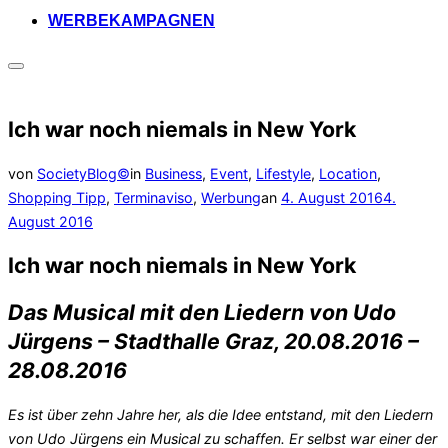
WERBEKAMPAGNEN
Seitenleiste
&
Navigation
umschalten
Ich war noch niemals in New York
von
SocietyBlog©
in
Business
,
Event
,
Lifestyle
,
Location
,
Veröffentlicht
Shopping Tipp
,
Terminaviso
,
Werbung
an
4. August 2016
4.
am
August 2016
Ich war noch niemals in New York
Das Musical mit den Liedern von Udo
Jürgens – Stadthalle Graz, 20.08.2016 –
28.08.2016
Es ist über zehn Jahre her, als die Idee entstand, mit den Liedern
von Udo Jürgens ein Musical zu schaffen. Er selbst war einer der