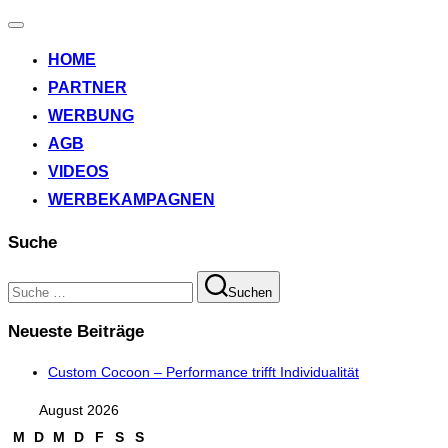
Navigation
umschalten
HOME
PARTNER
WERBUNG
AGB
VIDEOS
WERBEKAMPAGNEN
Suche
Suchen
Suchen
nach:
Neueste Beiträge
Custom Cocoon – Performance trifft Individualität
August 2026
M
D
M
D
F
S
S