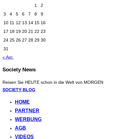
1
2
3
4
5
6
7
8
9
10
11
12
13
14
15
16
17
18
19
20
21
22
23
24
25
26
27
28
29
30
31
« Apr.
Society News
Reisen Sie HEUTE schon in die Welt von MORGEN
Zum
SOCIETY BLOG
Inhalt
HOME
springen
PARTNER
WERBUNG
AGB
VIDEOS