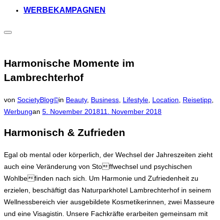
WERBEKAMPAGNEN
Seitenleiste
&
Navigation
umschalten
Harmonische Momente im
Lambrechterhof
von
SocietyBlog©
in
Beauty
,
Business
,
Lifestyle
,
Location
,
Reisetipp
,
Veröffentlicht
Werbung
an
5. November 2018
11. November 2018
am
Harmonisch & Zufrieden
Egal ob mental oder körperlich, der Wechsel der Jahreszeiten zieht
auch eine Veränderung von Stoffwechsel und psychischen
Wohlbefinden nach sich. Um Harmonie und Zufriedenheit zu
erzielen, beschäftigt das Naturparkhotel Lambrechterhof in seinem
Wellnessbereich vier ausgebildete Kosmetikerinnen, zwei Masseure
und eine Visagistin. Unsere Fachkräfte erarbeiten gemeinsam mit