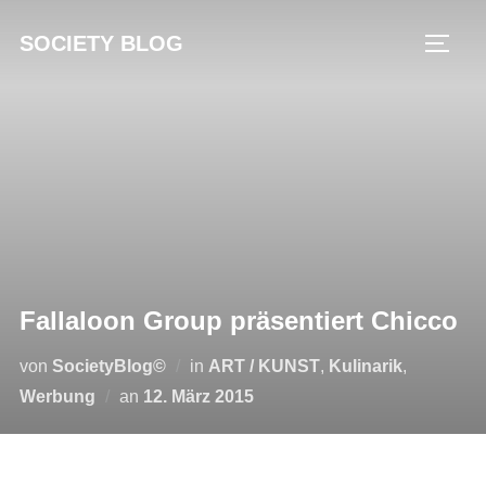
Zum
SOCIETY BLOG
Inhalt
SEIT
springen
Fallaloon Group präsentiert Chicco
von
SocietyBlog©
in
ART / KUNST
,
Kulinarik
,
Veröffentlicht
Werbung
an
12. März 2015
am