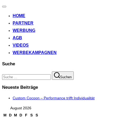
Navigation
umschalten
HOME
PARTNER
WERBUNG
AGB
VIDEOS
WERBEKAMPAGNEN
Suche
Suchen
Suchen
nach:
Neueste Beiträge
Custom Cocoon – Performance trifft Individualität
August 2026
M
D
M
D
F
S
S