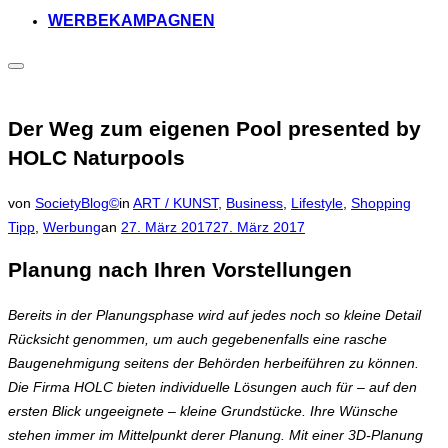
WERBEKAMPAGNEN
Seitenleiste
&
Navigation
umschalten
Der Weg zum eigenen Pool presented by
HOLC Naturpools
von
SocietyBlog©
in
ART / KUNST
,
Business
,
Lifestyle
,
Shopping
Veröffentlicht
Tipp
,
Werbung
an
27. März 2017
27. März 2017
am
Planung nach Ihren Vorstellungen
Bereits in der Planungsphase wird auf jedes noch so kleine Detail
Rücksicht genommen, um auch gegebenenfalls eine rasche
Baugenehmigung seitens der Behörden herbeiführen zu können.
Die Firma HOLC bieten individuelle Lösungen auch für – auf den
ersten Blick ungeeignete – kleine Grundstücke. Ihre Wünsche
stehen immer im Mittelpunkt derer Planung. Mit einer 3D-Planung