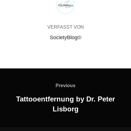
VERFASST VON
SocietyBlog©
Beitragsnavigation
Previous
Previous
Tattooentfernung by Dr. Peter
Lisborg