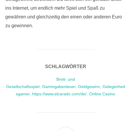
ins Internet, um endlich mehr Spiel und Spaß zu
gewähren und gleichzeitig den einen oder anderen Euro
zu gewinnen.
SCHLAGWÖRTER
Brett- und
Gesellschaftsspiel
,
Gamingabenteuer
,
Geldgewinn
,
Gelegenheit
sgamer
,
https://www.elcarado.com/de/
,
Online Casino
BEITRAGSAUTOR