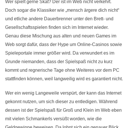
Wer spielt gerne Skat? Der ist im Web nicht verkehrt.
Doch sogar die Klassiker wie „mensch ärgere dich nicht“
und etliche andere Dauerbrenner unter den Brett- und
Gesellschaftsspielen finden sich im Internet wieder.
Genau diese Mischung aus alten und neuen Games im
Web sorgt dafür, dass der Hype um Online-Casinos sowie
Spieleportale immer größer wird. Da verwundert es im
Grunde niemanden, dass der Spielspaß nicht zu kurz
kommt und regnerische Tage ohne Weiteres vor dem PC
stattfinden können, weil langweilig wird es garantiert nicht.
Wer ein wenig Langeweile verspürt, der kann das Internet
gekonnt nutzen, um sich dieser zu entledigen. Während
dessen ist der Spielspaß für Groß und Klein im Web eben
mit vielen Schmankerls versüßt worden, wie die
Geldgewinne beweisen. Da lohnt sich ein genauer Blick