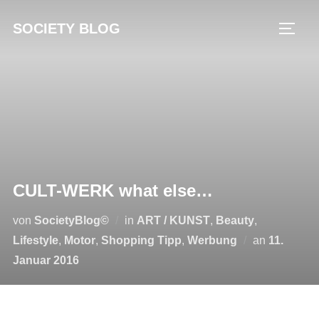
Zum
SOCIETY BLOG
Inhalt
SEIT
springen
CULT-WERK what else…
von
SocietyBlog©
in
ART / KUNST
,
Beauty
,
Veröffentl
Lifestyle
,
Motor
,
Shopping Tipp
,
Werbung
an
11.
am
Januar 2016