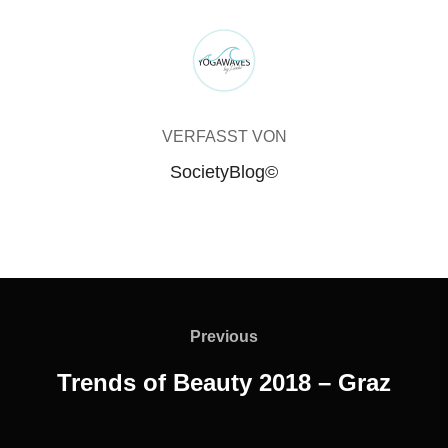
BEITRAGSAUTOR
VERFASST VON
SocietyBlog©
Beitragsnavigation
Previous
Previous
Trends of Beauty 2018 – Graz