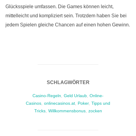
Glücksspiele umfassen. Die Games können leicht,
mittelleicht und kompliziert sein. Trotzdem haben Sie bei
jedem Spielen gleiche Chancen auf einen hohen Gewinn.
SCHLAGWÖRTER
Casino-Regeln
,
Geld Urlaub
,
Online-
Casinos
,
onlinecasinos.at
,
Poker
,
Tipps und
Tricks
,
Willkommensbonus
,
zocken