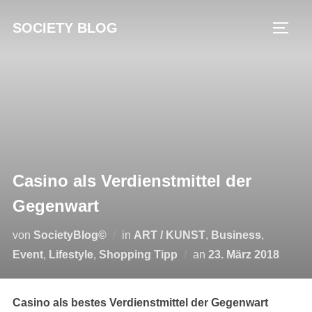
Zum
SOCIETY BLOG
Inhalt
SEIT
springen
Casino als Verdienstmittel der
Gegenwart
von
SocietyBlog©
in
ART / KUNST
,
Business
,
Veröffentlicht
Event
,
Lifestyle
,
Shopping Tipp
an
23. März 2018
am
Casino als bestes Verdienstmittel der Gegenwart