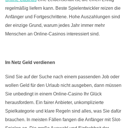
regelmäßig liefern kann. Beste Spielentwickler reizen die
Anfänger und Fortgeschrittene. Hohe Auszahlungen sind
der einzige Grund, warum jedes Jahr immer mehr
Menschen an Online-Casinos interessiert sind.
Im Netz Geld verdienen
Sind Sie auf der Suche nach einem passenden Job oder
wollen Geld für den Urlaub nicht ausgeben, dann müssen
Sie unbedingt in einem Online-Casino Ihr Glück
herausfordern. Ein fairer Anbieter, unkomplizierte
Spielkategorie und klare Regeln sind alles, was Sie dafür
brauchen. In meisten Fällen fangen die Anfänger mit Slot-