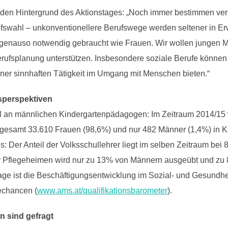
r den Hintergrund des Aktionstages: „Noch immer bestimmen ver
ufswahl – unkonventionellere Berufswege werden seltener in 
 genauso notwendig gebraucht wie Frauen. Wir wollen jungen 
 Berufsplanung unterstützen. Insbesondere soziale Berufe könne
ner sinnhaften Tätigkeit im Umgang mit Menschen bieten.“
sperspektiven
el an männlichen Kindergartenpädagogen: Im Zeitraum 2014/15 
nsgesamt 33.610 Frauen (98,6%) und nur 482 Männer (1,4%) in Kin
s: Der Anteil der Volksschullehrer liegt im selben Zeitraum be
oder Pflegeheimen wird nur zu 13% von Männern ausgeübt und 
e ist die Beschäftigungsentwicklung im Sozial- und Gesundheits
rechancen (
www.ams.at/qualifikationsbarometer
).
n sind gefragt