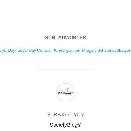
SCHLAGWÖRTER
oys' Day
,
Boys‘ Day Contest
,
Kindergärtner
,
Pfleger
,
Schülerwettbewer
BEITRAGSAUTOR
VERFASST VON
SocietyBlog©