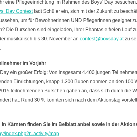
Jahr eine Pflegeeinrichtung im Rahmen des Boys‘ Day besuchen
s‘ Day Contest
lädt Schüler ein, sich mit der Zukunft zu beschä
ssehen, um für BewohnerInnen UND PflegerInnen geeignet zu s
? Die Burschen sind eingeladen, ihrer Phantasie freien Lauf zu
 oder musikalisch bis 30. November an
contest@boysday.at
zu se
.
ilnehmer im Vorjahr
‘ Day ein großer Erfolg: Von insgesamt 4.400 jungen Teilnehme
menden Einrichtungen, knapp 1.200 Buben nahmen an den 100
 2015 teilnehmenden Burschen gaben an, dass sich durch die Wo
ert hat. Rund 30 % konnten sich nach dem Aktionstag vorstell
in Kärnten finden Sie im Beiblatt anbei sowie in der Aktion
ay/index.php?r=activity/map