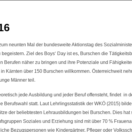
16
zum neunten Mal der bundesweite Aktionstag des Sozialminister
begeistern. Ziel des Boys‘ Day ist es, Burschen die Tätigkeits
 Berufen näher zu bringen und ihre Potenziale und Fähigkeite
n in Kärnten über 150 Burschen willkommen. Österreichweit n
unge Männer teil.
etisch jede Ausbildung und jeder Beruf offensteht, findet in d
Berufswahl statt. Laut Lehrlingsstatistik der WKÖ (2015) bilden
itze der beliebtesten Lehrausbildungen bei Burschen. Dies hat
fsgruppen Soziales und Erziehung sind mit über 70 % Frauenant
liche Bezugspersonen wie Kindergärtner, Pfleger oder Volkssch