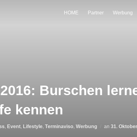
HOME
Partner
Werbung
2016: Burschen lern
fe kennen
Veröffentlich
ss
,
Event
,
Lifestyle
,
Terminaviso
,
Werbung
an
31. Oktobe
am