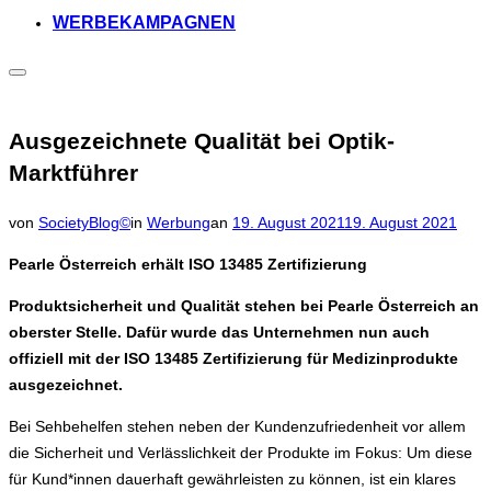
WERBEKAMPAGNEN
Seitenleiste
&
Navigation
umschalten
Ausgezeichnete Qualität bei Optik-
Marktführer
Veröffentlicht
von
SocietyBlog©
in
Werbung
an
19. August 2021
19. August 2021
am
Pearle Österreich erhält ISO 13485 Zertifizierung
Produktsicherheit und Qualität stehen bei Pearle Österreich an
oberster Stelle. Dafür wurde das Unternehmen nun auch
offiziell mit der ISO 13485 Zertifizierung für Medizinprodukte
ausgezeichnet.
Bei Sehbehelfen stehen neben der Kundenzufriedenheit vor allem
die Sicherheit und Verlässlichkeit der Produkte im Fokus: Um diese
für Kund*innen dauerhaft gewährleisten zu können, ist ein klares