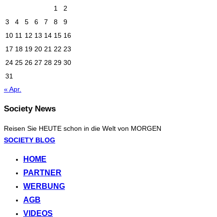
1
2
3
4
5
6
7
8
9
10
11
12
13
14
15
16
17
18
19
20
21
22
23
24
25
26
27
28
29
30
31
« Apr.
Society News
Reisen Sie HEUTE schon in die Welt von MORGEN
Zum
SOCIETY BLOG
Inhalt
HOME
springen
PARTNER
WERBUNG
AGB
VIDEOS