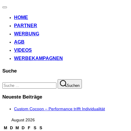
Navigation
umschalten
HOME
PARTNER
WERBUNG
AGB
VIDEOS
WERBEKAMPAGNEN
Suche
Suchen
Suchen
nach:
Neueste Beiträge
Custom Cocoon – Performance trifft Individualität
August 2026
M
D
M
D
F
S
S