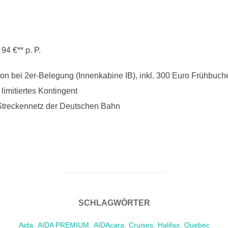
94 €** p. P.
n bei 2er-Belegung (Innenkabine IB), inkl. 300 Euro Frühbuc
limitiertes Kontingent
Streckennetz der Deutschen Bahn
SCHLAGWÖRTER
Aida
,
AIDA PREMIUM
,
AIDAcara
,
Cruises
,
Halifax
,
Quebec