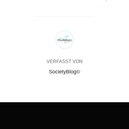
BEITRAGSAUTOR
VERFASST VON
SocietyBlog©