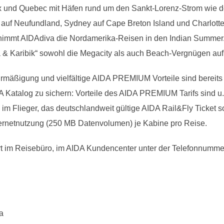
fax und Quebec mit Häfen rund um den Sankt-Lorenz-Strom wie 
 auf Neufundland, Sydney auf Cape Breton Island und Charlott
nimmt AIDAdiva die Nordamerika-Reisen in den Indian Summer
da & Karibik“ sowohl die Megacity als auch Beach-Vergnügen 
Ermäßigung und vielfältige AIDA PREMIUM Vorteile sind bereits
 Katalog zu sichern: Vorteile des AIDA PREMIUM Tarifs sind u
 im Flieger, das deutschlandweit gültige AIDA Rail&Fly Ticket s
ernetnutzung (250 MB Datenvolumen) je Kabine pro Reise.
rt im Reisebüro, im AIDA Kundencenter unter der Telefonnumme
a