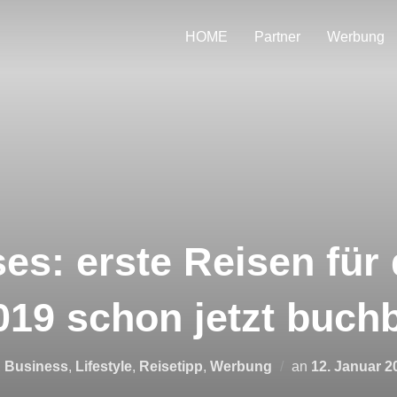
HOME
Partner
Werbung
es: erste Reisen für
19 schon jetzt buch
Veröffentlicht
,
Business
,
Lifestyle
,
Reisetipp
,
Werbung
an
12. Januar 2
am