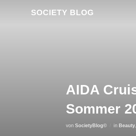
Zum
SOCIETY BLOG
Inhalt
springen
AIDA Cruis
Sommer 20
von
SocietyBlog©
in
Beauty