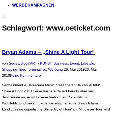
WERBEKAMPAGNEN
Seitenleiste
&
Navigation
Schlagwort:
www.oeticket.com
umschalten
Bryan Adams – „Shine A Light Tour“
von
SocietyBlog©
ART / KUNST
,
Business
,
Event
,
Lifestyle
,
Veröffentlicht
Shopping Tipp
,
Terminaviso
,
Werbung
28. Mai 2019
28. Mai
am
2019
Keine Kommentare
Semtainment & Barracuda Music präsentieren BRYAN ADAMS
Shine A Light 2019 Seine Karriere dauert bereits über vier
Jahrzehnte an, er ist für eine Vielzahl an Rock-Hits mit
Wohlfühlsound bekannt –die kanadische Ikone Bryan Adams
kündigt seine gigantische„Shine A LightTour“an. Mit dieser Tour wird