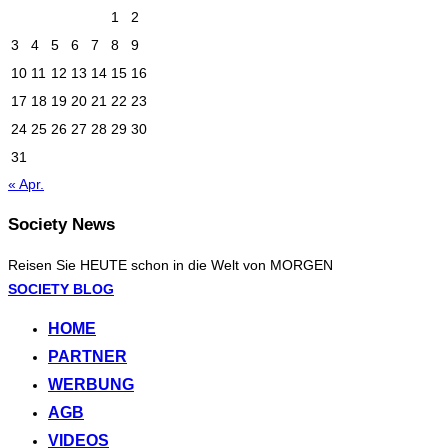
1
2
3
4
5
6
7
8
9
10
11
12
13
14
15
16
17
18
19
20
21
22
23
24
25
26
27
28
29
30
31
« Apr.
Society News
Reisen Sie HEUTE schon in die Welt von MORGEN
Zum
SOCIETY BLOG
Inhalt
HOME
springen
PARTNER
WERBUNG
AGB
VIDEOS