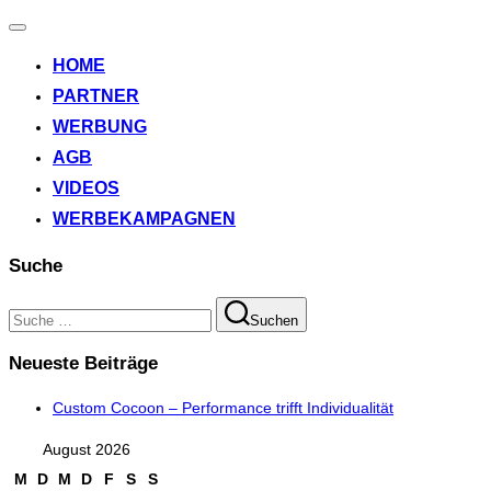
Navigation
umschalten
HOME
PARTNER
WERBUNG
AGB
VIDEOS
WERBEKAMPAGNEN
Suche
Suchen
Suchen
nach:
Neueste Beiträge
Custom Cocoon – Performance trifft Individualität
August 2026
M
D
M
D
F
S
S