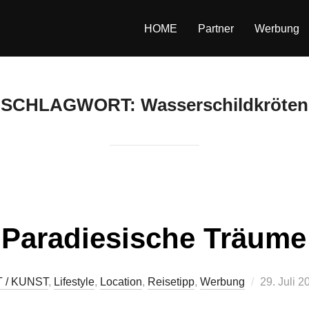
HOME
Partner
Werbung
SCHLAGWORT:
Wasserschildkröten
Paradiesische Träume
Veröffentl
 / KUNST
,
Lifestyle
,
Location
,
Reisetipp
,
Werbung
29. Juli 2
am