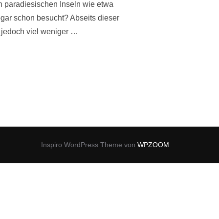
en paradiesischen Inseln wie etwa
sogar schon besucht? Abseits dieser
 jedoch viel weniger …
“
Inspiro WordPress Theme von
WPZOOM