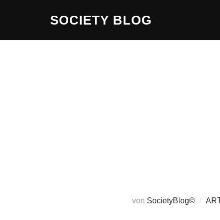
Zum
SOCIETY BLOG
Inhalt
springen
von
SocietyBlog©
ART